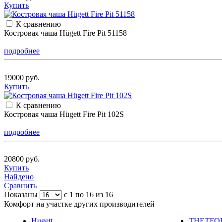
Купить
К сравнению
Костровая чаша Hügett Fire Pit 51158
подробнее
19000 руб.
Купить
К сравнению
Костровая чаша Hügett Fire Pit 102S
подробнее
20800 руб.
Купить
Найдено
Сравнить
Показаны
с 1 по 16 из 16
Комфорт на участке других производителей
Hugett
THETFO