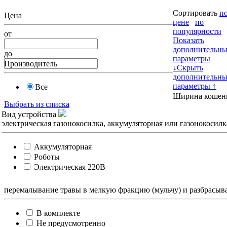
Сортировать
п
Цена
цене
по
популярности
от
Показать
дополнительны
до
параметры
Производитель
↓
Скрыть
дополнительны
параметры ↑
Все
Ширина коше
Выбрать из списка
Вид устройства
электрическая газонокосилка, аккумуляторная или газонокосилк
Аккумуляторная
Роботы
Электрическая 220В
перемалывание травы в мелкую фракцию (мульчу) и разбрасыван
В комплекте
Не предусмотренно