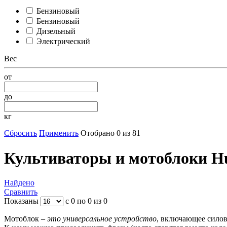
Бензиновый
Бензиновый
Дизельный
Электрический
Вес
от
до
кг
Сбросить
Применить
Отобрано 0 из 81
Культиваторы и мотоблоки H
Найдено
Сравнить
Показаны
с 0 по 0 из 0
Мотоблок –
это универсальное устройство
, включающее силов