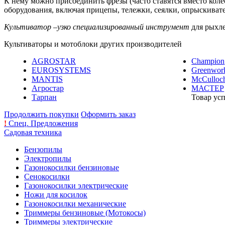
К нему можно присоединить фрезы (часто ставятся вместо колес
оборудования, включая прицепы, тележки, сеялки, опрыскивате
Культиватор –узко специализированный инструмент
для рыхле
Культиваторы и мотоблоки других производителей
AGROSTAR
Champion
EUROSYSTEMS
Greenwor
MANTIS
McCulloc
Агростар
МАСТЕР
Тарпан
Товар ус
Продолжить покупки
Оформить заказ
!
Спец. Предложения
Садовая техника
Бензопилы
Электропилы
Газонокосилки бензиновые
Сенокосилки
Газонокосилки электрические
Ножи для косилок
Газонокосилки механические
Триммеры бензиновые (Мотокосы)
Триммеры электрические