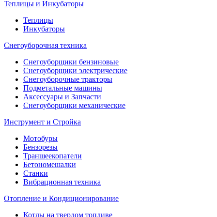
Теплицы и Инкубаторы
Теплицы
Инкубаторы
Снегоуборочная техника
Снегоуборщики бензиновые
Снегоуборщики электрические
Снегоуборочные тракторы
Подметальные машины
Аксессуары и Запчасти
Снегоуборщики механические
Инструмент и Стройка
Мотобуры
Бензорезы
Траншеекопатели
Бетономешалки
Станки
Вибрационная техника
Отопление и Кондиционирование
Котлы на твердом топливе