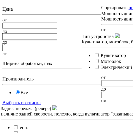
Сортировать
п
Цена
Мощность двиг
Мощность двига
от
от
до
Тип устройства
Культиватор, мотоблок, 
до
лс
Культиватор
Мотоблок
Ширина обработки, max
Электрический 
от
Производитель
до
Все
см
Выбрать из списка
Задняя передача (реверс)
наличие задней скорости, полезно, когда культиватор "закапывае
есть