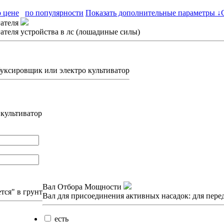
о цене
по популярности
Показать дополнительные параметры ↓
ателя
теля устройства в лс (лошадиные силы)
буксировщик или электро культиватор
культиватор
Вал Отбора Мощности
тся" в грунт
Вал для присоединения активных насадок: для пер
есть