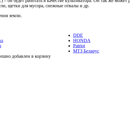
) – он будет работать в качестве культиватора. Он так же може
ли, щетки для мусора, снежные отвалы и др.
ния земли.
DDE
ks
HONDA
h
Patriot
МТЗ Беларус
пешно добавлен в корзину