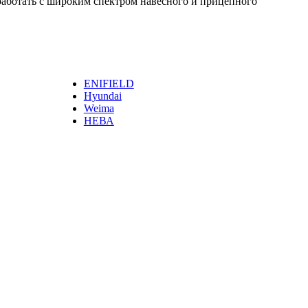
т работать с широким спектром навесного и прицепного
ENIFIELD
Hyundai
Weima
НЕВА