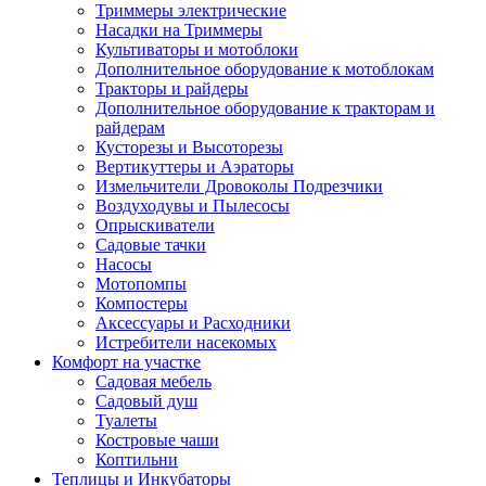
Триммеры электрические
Насадки на Триммеры
Культиваторы и мотоблоки
Дополнительное оборудование к мотоблокам
Тракторы и райдеры
Дополнительное оборудование к тракторам и
райдерам
Кусторезы и Высоторезы
Вертикуттеры и Аэраторы
Измельчители Дровоколы Подрезчики
Воздуходувы и Пылесосы
Опрыскиватели
Садовые тачки
Насосы
Мотопомпы
Компостеры
Аксессуары и Расходники
Истребители насекомых
Комфорт на участке
Садовая мебель
Садовый душ
Туалеты
Костровые чаши
Коптильни
Теплицы и Инкубаторы