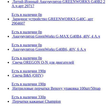
Литий-Ионный Аккумулятор GREENWORKS G40B2 2
А.ч арт 29717
Есть в наличии
0р
Зарядное устройство GREENWORKS G40C, арт
2904607
Есть в наличии
0р
Аккумулятор GreenWorks G-MAX G40B4, 40V, 4 А.ч
Есть в наличии
0р
Аккумулятор GreenWorks G40B6, 40V, 6 А.ч
Есть в наличии
0р
Свеча OREGON O-N для двигателей
Есть в наличии
190р
Свеча B&S (OHV)
Есть в наличии
190р
Нитриловые перчатки Benovy упаковка 100шт/50пар
Есть в наличии
330р
Перчатки кажаные Champion