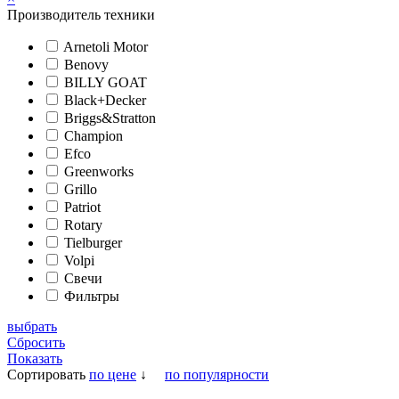
Производитель техники
Arnetoli Motor
Benovy
BILLY GOAT
Black+Decker
Briggs&Stratton
Champion
Efco
Greenworks
Grillo
Patriot
Rotary
Tielburger
Volpi
Свечи
Фильтры
выбрать
Сбросить
Показать
Сортировать
по цене
↓
по популярности