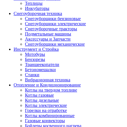
Теплицы
Инкубаторы
Снегоуборочная техника
Снегоуборщики бензиновые
Снегоуборщики электрические
Снегоуборочные тракторы
Подметальные машины
Аксессуары и Запчасти
Снегоуборщики механические
Инструмент и Стройка
Мотобуры
Бензорезы
Траншеекопатели
Бетономешалки
Станки
Вибрационная техника
Отопление и Кондиционирование
Котлы на твердом топливе
Котлы газовые
Котлы дизельные
Котлы электрические
Горелки на отработке
Котлы комбинированные
Газовые конвекторы
Бойлеры косвенного нагрева