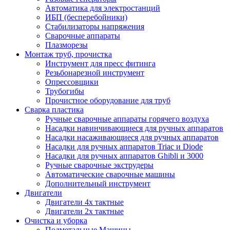
Автоматика для электростанций
ИБП (бесперебойники)
Стабилизаторы напряжения
Сварочные аппараты
Плазморезы
Монтаж труб, прочистка
Инструмент для пресс фитинга
Резьбонарезной инструмент
Опрессовщики
Трубогибы
Прочистное оборудование для труб
Сварка пластика
Ручные сварочные аппараты горячего воздуха
Насадки навинчивающиеся для ручных аппаратов
Насадки насаживающиеся для ручных аппаратов
Насадки для ручных аппаратов Triac и Diode
Насадки для ручных аппаратов Ghibli и 3000
Ручные сварочные экструдеры
Автоматические сварочные машины
Дополнительный инструмент
Двигатели
Двигатели 4х тактные
Двигатели 2х тактные
Очистка и уборка
Подметальные Машины