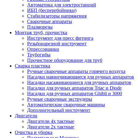
Автоматика для электростанций
ИБП (бесперебойники)
Стабилизаторы напряжения
Сварочные аппараты
Плазморезы
Монтаж труб, прочистка
Инструмент для пресс фитинга
Резьбонарезной инструмент
Опрессовщики
Трубогибы
Прочистное оборудование для труб
Сварка пластика
Ручные сварочные аппараты горячего воздуха
Насадки навинчивающиеся для ручных аппаратов
Насадки насаживающиеся для ручных аппаратов
Насадки для ручных аппаратов Triac и Diode
Насадки для ручных аппаратов Ghibli и 3000
Ручные сварочные экструдеры
Автоматические сварочные машины
Дополнительный инструмент
Двигатели
Двигатели 4х тактные
Двигатели 2х тактные
Очистка и уборка
Подметальные Машины