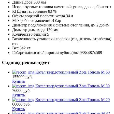
Длина дров
500 мм
Используемые топлива
каменный уголь, дрова, брикеты
КПД на тв. топливе
83 %
Объем водяной полости котла
34 л
Мах рабочее давление
4 бар
Диаметр подключения к системе отопления, дм
2 дюйм
Диаметр дымохода
150 мм
Количество секций
5
Возможность установки горелки (газ, дизель, отработка)
нет
Вес
342 кг
Габариты(высота/ширина/глубина)мм
938x487x589
Садовод рекомендует
Котел твердотопливный Zota Тополь М 60
155000
руб.
Купить
Котел твердотопливный Zota Тополь М 30
76000
руб.
Купить
Котел твердотопливный Zota Тополь М 20
66000
руб.
Купить
Котел твердотопливный Zota Тополь-М 42