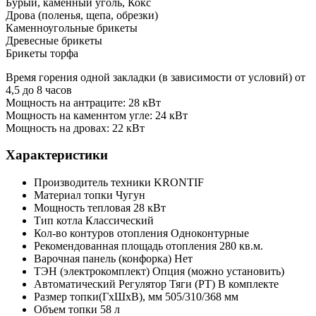
Бурый, каменный уголь, Кокс
Дрова (поленья, щепа, обрезки)
Каменноугольные брикеты
Древесные брикеты
Брикеты торфа
Время горения одной закладки (в зависимости от условий) от
4,5 до 8 часов
Мощность на антраците: 28 кВт
Мощность на каменнтом угле: 24 кВт
Мощность на дровах: 22 кВт
Характеристики
Производитель техники
KRONTIF
Материал топки
Чугун
Мощность тепловая
28 кВт
Тип котла
Классический
Кол-во контуров отопления
Одноконтурные
Рекомендованная площадь отопления
280 кв.м.
Варочная панель (конфорка)
Нет
ТЭН (электрокомплект)
Опция (можно установить)
Автоматический Регулятор Тяги (РТ)
В комплекте
Размер топки(ГхШхВ), мм
505/310/368 мм
Объем топки
58 л