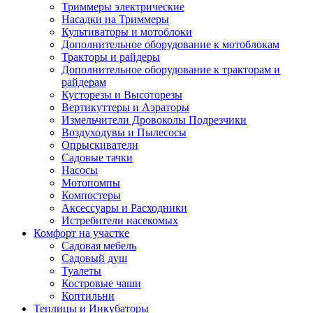
Триммеры электрические
Насадки на Триммеры
Культиваторы и мотоблоки
Дополнительное оборудование к мотоблокам
Тракторы и райдеры
Дополнительное оборудование к тракторам и
райдерам
Кусторезы и Высоторезы
Вертикуттеры и Аэраторы
Измельчители Дровоколы Подрезчики
Воздуходувы и Пылесосы
Опрыскиватели
Садовые тачки
Насосы
Мотопомпы
Компостеры
Аксессуары и Расходники
Истребители насекомых
Комфорт на участке
Садовая мебель
Садовый душ
Туалеты
Костровые чаши
Коптильни
Теплицы и Инкубаторы