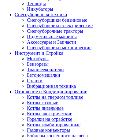
Теплицы
Инкубаторы
Снегоуборочная техника
Снегоуборщики бензиновые
Снегоуборщики электрические
Снегоуборочные тракторы
Подметальные машины
Аксессуары и Запчасти
Снегоуборщики механические
Инструмент и Стройка
Мотобуры
Бензорезы
Траншеекопатели
Бетономешалки
Станки
Вибрационная техника
Отопление и Кондиционирование
Котлы на твердом топливе
Котлы газовые
Котлы дизельные
Котлы электрические
Горелки на отработке
Котлы комбинированные
Газовые конвекторы
Бойлеры косвенного нагрева