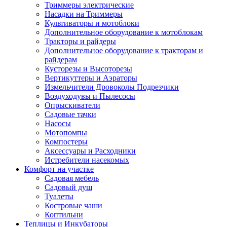
Триммеры электрические
Насадки на Триммеры
Культиваторы и мотоблоки
Дополнительное оборудование к мотоблокам
Тракторы и райдеры
Дополнительное оборудование к тракторам и
райдерам
Кусторезы и Высоторезы
Вертикуттеры и Аэраторы
Измельчители Дровоколы Подрезчики
Воздуходувы и Пылесосы
Опрыскиватели
Садовые тачки
Насосы
Мотопомпы
Компостеры
Аксессуары и Расходники
Истребители насекомых
Комфорт на участке
Садовая мебель
Садовый душ
Туалеты
Костровые чаши
Коптильни
Теплицы и Инкубаторы