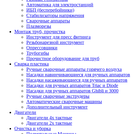
Автоматика для электростанций
ИБП (бесперебойники)
Стабилизаторы напряжения
Сварочные аппараты
Плазморезы
Монтаж труб, прочистка
Инструмент для пресс фитинга
Резьбонарезной инструмент
Опрессовщики
Трубогибы
Прочистное оборудование для труб
Сварка пластика
Ручные сварочные аппараты горячего воздуха
Насадки навинчивающиеся для ручных аппаратов
Насадки насаживающиеся для ручных аппаратов
Насадки для ручных аппаратов Triac и Diode
Насадки для ручных аппаратов Ghibli и 3000
Ручные сварочные экструдеры
Автоматические сварочные машины
Дополнительный инструмент
Двигатели
Двигатели 4х тактные
Двигатели 2х тактные
Очистка и уборка
Подметальные Машины