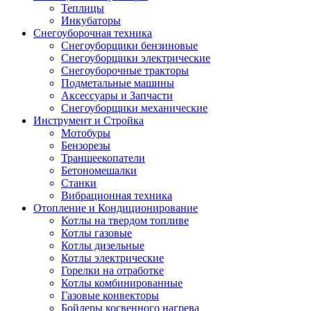
Теплицы
Инкубаторы
Снегоуборочная техника
Снегоуборщики бензиновые
Снегоуборщики электрические
Снегоуборочные тракторы
Подметальные машины
Аксессуары и Запчасти
Снегоуборщики механические
Инструмент и Стройка
Мотобуры
Бензорезы
Траншеекопатели
Бетономешалки
Станки
Вибрационная техника
Отопление и Кондиционирование
Котлы на твердом топливе
Котлы газовые
Котлы дизельные
Котлы электрические
Горелки на отработке
Котлы комбинированные
Газовые конвекторы
Бойлеры косвенного нагрева