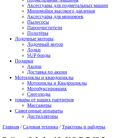
Аксессуары для подметальных машин
Минимойки высокого давления
Аксессуары для минимоек
Пылесосы
Пароочистители
Полотёры
Лодочные моторы
Лодочный мотор
Лодки
SUP борды
Подарки
Акции
Доставка по акции
Мотоциклы и квардоциклы
Мотоциклы и Квадроциклы
Мотобуксировщик
Снегоходы
товары от наших партнеров
Массажеры
Самогонные аппараты
Дистилляторы
Главная
/
Садовая техника
/
Тракторы и райдеры