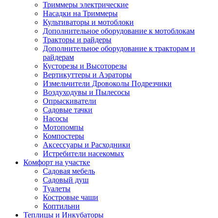
Триммеры электрические
Насадки на Триммеры
Культиваторы и мотоблоки
Дополнительное оборудование к мотоблокам
Тракторы и райдеры
Дополнительное оборудование к тракторам и
райдерам
Кусторезы и Высоторезы
Вертикуттеры и Аэраторы
Измельчители Дровоколы Подрезчики
Воздуходувы и Пылесосы
Опрыскиватели
Садовые тачки
Насосы
Мотопомпы
Компостеры
Аксессуары и Расходники
Истребители насекомых
Комфорт на участке
Садовая мебель
Садовый душ
Туалеты
Костровые чаши
Коптильни
Теплицы и Инкубаторы