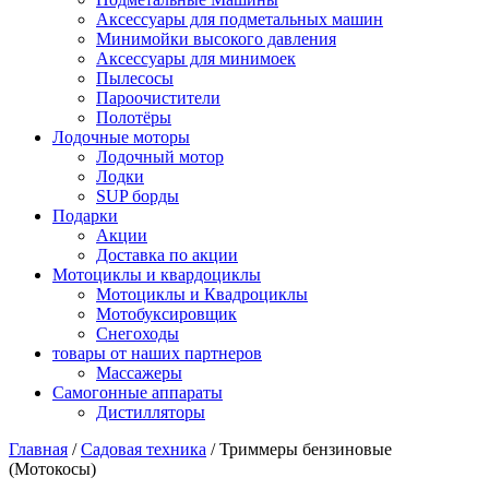
Аксессуары для подметальных машин
Минимойки высокого давления
Аксессуары для минимоек
Пылесосы
Пароочистители
Полотёры
Лодочные моторы
Лодочный мотор
Лодки
SUP борды
Подарки
Акции
Доставка по акции
Мотоциклы и квардоциклы
Мотоциклы и Квадроциклы
Мотобуксировщик
Снегоходы
товары от наших партнеров
Массажеры
Самогонные аппараты
Дистилляторы
Главная
/
Садовая техника
/
Триммеры бензиновые
(Мотокосы)