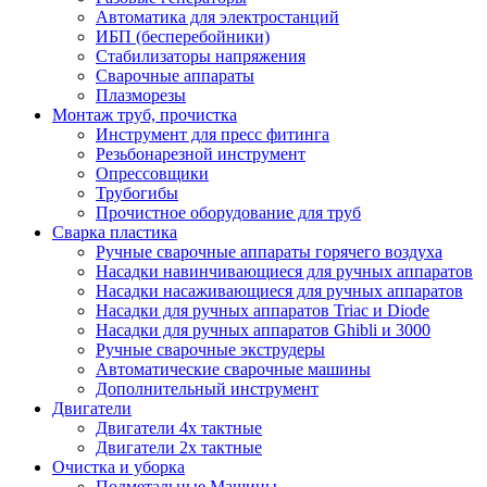
Автоматика для электростанций
ИБП (бесперебойники)
Стабилизаторы напряжения
Сварочные аппараты
Плазморезы
Монтаж труб, прочистка
Инструмент для пресс фитинга
Резьбонарезной инструмент
Опрессовщики
Трубогибы
Прочистное оборудование для труб
Сварка пластика
Ручные сварочные аппараты горячего воздуха
Насадки навинчивающиеся для ручных аппаратов
Насадки насаживающиеся для ручных аппаратов
Насадки для ручных аппаратов Triac и Diode
Насадки для ручных аппаратов Ghibli и 3000
Ручные сварочные экструдеры
Автоматические сварочные машины
Дополнительный инструмент
Двигатели
Двигатели 4х тактные
Двигатели 2х тактные
Очистка и уборка
Подметальные Машины