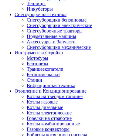
Теплицы
Инкубаторы
Снегоуборочная техника
Снегоуборщики бензиновые
Снегоуборщики электрические
Снегоуборочные тракторы
Подметальные машины
Аксессуары и Запчасти
Снегоуборщики механические
Инструмент и Стройка
Мотобуры
Бензорезы
Траншеекопатели
Бетономешалки
Станки
Вибрационная техника
Отопление и Кондиционирование
Котлы на твердом топливе
Котлы газовые
Котлы дизельные
Котлы электрические
Горелки на отработке
Котлы комбинированные
Газовые конвекторы
Бойлеры косвенного нагрева