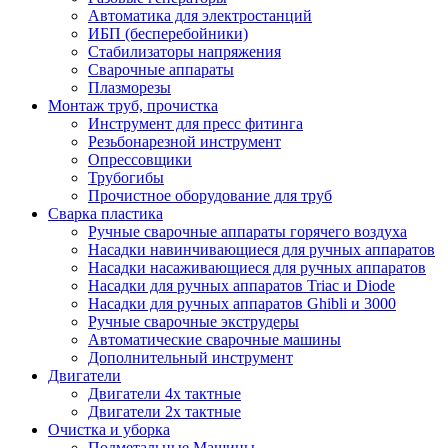
Автоматика для электростанций
ИБП (бесперебойники)
Стабилизаторы напряжения
Сварочные аппараты
Плазморезы
Монтаж труб, прочистка
Инструмент для пресс фитинга
Резьбонарезной инструмент
Опрессовщики
Трубогибы
Прочистное оборудование для труб
Сварка пластика
Ручные сварочные аппараты горячего воздуха
Насадки навинчивающиеся для ручных аппаратов
Насадки насаживающиеся для ручных аппаратов
Насадки для ручных аппаратов Triac и Diode
Насадки для ручных аппаратов Ghibli и 3000
Ручные сварочные экструдеры
Автоматические сварочные машины
Дополнительный инструмент
Двигатели
Двигатели 4х тактные
Двигатели 2х тактные
Очистка и уборка
Подметальные Машины