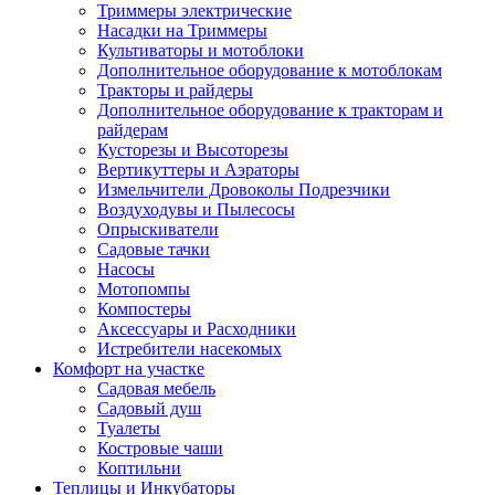
Триммеры электрические
Насадки на Триммеры
Культиваторы и мотоблоки
Дополнительное оборудование к мотоблокам
Тракторы и райдеры
Дополнительное оборудование к тракторам и
райдерам
Кусторезы и Высоторезы
Вертикуттеры и Аэраторы
Измельчители Дровоколы Подрезчики
Воздуходувы и Пылесосы
Опрыскиватели
Садовые тачки
Насосы
Мотопомпы
Компостеры
Аксессуары и Расходники
Истребители насекомых
Комфорт на участке
Садовая мебель
Садовый душ
Туалеты
Костровые чаши
Коптильни
Теплицы и Инкубаторы