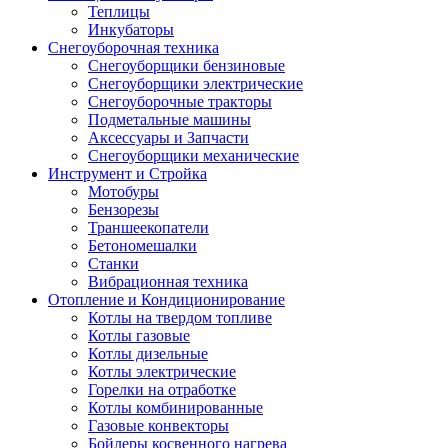
Теплицы
Инкубаторы
Снегоуборочная техника
Снегоуборщики бензиновые
Снегоуборщики электрические
Снегоуборочные тракторы
Подметальные машины
Аксессуары и Запчасти
Снегоуборщики механические
Инструмент и Стройка
Мотобуры
Бензорезы
Траншеекопатели
Бетономешалки
Станки
Вибрационная техника
Отопление и Кондиционирование
Котлы на твердом топливе
Котлы газовые
Котлы дизельные
Котлы электрические
Горелки на отработке
Котлы комбинированные
Газовые конвекторы
Бойлеры косвенного нагрева