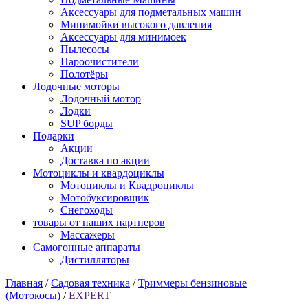
Аксессуары для подметальных машин
Минимойки высокого давления
Аксессуары для минимоек
Пылесосы
Пароочистители
Полотёры
Лодочные моторы
Лодочный мотор
Лодки
SUP борды
Подарки
Акции
Доставка по акции
Мотоциклы и квардоциклы
Мотоциклы и Квадроциклы
Мотобуксировщик
Снегоходы
товары от наших партнеров
Массажеры
Самогонные аппараты
Дистилляторы
Главная
/
Садовая техника
/
Триммеры бензиновые
(Мотокосы)
/
EXPERT