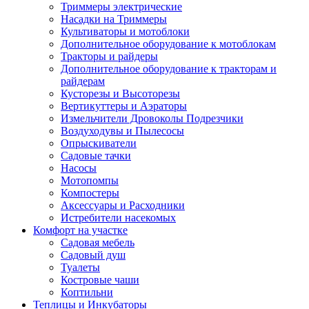
Триммеры электрические
Насадки на Триммеры
Культиваторы и мотоблоки
Дополнительное оборудование к мотоблокам
Тракторы и райдеры
Дополнительное оборудование к тракторам и
райдерам
Кусторезы и Высоторезы
Вертикуттеры и Аэраторы
Измельчители Дровоколы Подрезчики
Воздуходувы и Пылесосы
Опрыскиватели
Садовые тачки
Насосы
Мотопомпы
Компостеры
Аксессуары и Расходники
Истребители насекомых
Комфорт на участке
Садовая мебель
Садовый душ
Туалеты
Костровые чаши
Коптильни
Теплицы и Инкубаторы