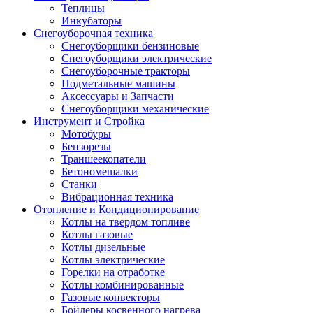
Теплицы
Инкубаторы
Снегоуборочная техника
Снегоуборщики бензиновые
Снегоуборщики электрические
Снегоуборочные тракторы
Подметальные машины
Аксессуары и Запчасти
Снегоуборщики механические
Инструмент и Стройка
Мотобуры
Бензорезы
Траншеекопатели
Бетономешалки
Станки
Вибрационная техника
Отопление и Кондиционирование
Котлы на твердом топливе
Котлы газовые
Котлы дизельные
Котлы электрические
Горелки на отработке
Котлы комбинированные
Газовые конвекторы
Бойлеры косвенного нагрева