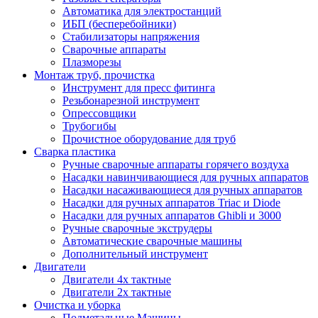
Автоматика для электростанций
ИБП (бесперебойники)
Стабилизаторы напряжения
Сварочные аппараты
Плазморезы
Монтаж труб, прочистка
Инструмент для пресс фитинга
Резьбонарезной инструмент
Опрессовщики
Трубогибы
Прочистное оборудование для труб
Сварка пластика
Ручные сварочные аппараты горячего воздуха
Насадки навинчивающиеся для ручных аппаратов
Насадки насаживающиеся для ручных аппаратов
Насадки для ручных аппаратов Triac и Diode
Насадки для ручных аппаратов Ghibli и 3000
Ручные сварочные экструдеры
Автоматические сварочные машины
Дополнительный инструмент
Двигатели
Двигатели 4х тактные
Двигатели 2х тактные
Очистка и уборка
Подметальные Машины