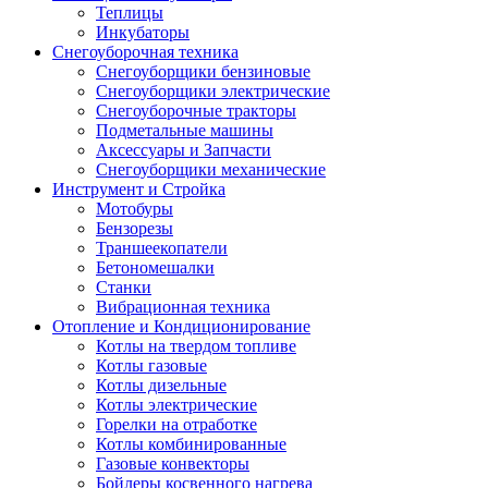
Теплицы
Инкубаторы
Снегоуборочная техника
Снегоуборщики бензиновые
Снегоуборщики электрические
Снегоуборочные тракторы
Подметальные машины
Аксессуары и Запчасти
Снегоуборщики механические
Инструмент и Стройка
Мотобуры
Бензорезы
Траншеекопатели
Бетономешалки
Станки
Вибрационная техника
Отопление и Кондиционирование
Котлы на твердом топливе
Котлы газовые
Котлы дизельные
Котлы электрические
Горелки на отработке
Котлы комбинированные
Газовые конвекторы
Бойлеры косвенного нагрева