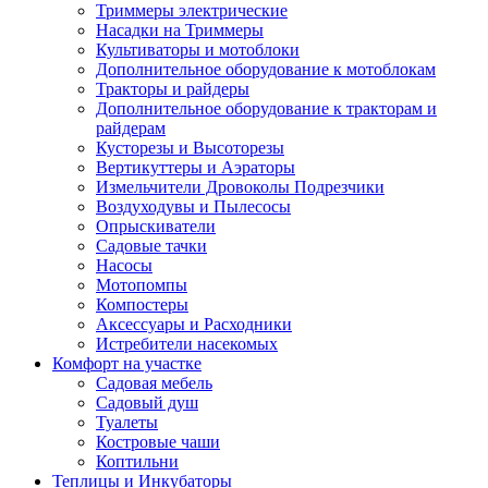
Триммеры электрические
Насадки на Триммеры
Культиваторы и мотоблоки
Дополнительное оборудование к мотоблокам
Тракторы и райдеры
Дополнительное оборудование к тракторам и
райдерам
Кусторезы и Высоторезы
Вертикуттеры и Аэраторы
Измельчители Дровоколы Подрезчики
Воздуходувы и Пылесосы
Опрыскиватели
Садовые тачки
Насосы
Мотопомпы
Компостеры
Аксессуары и Расходники
Истребители насекомых
Комфорт на участке
Садовая мебель
Садовый душ
Туалеты
Костровые чаши
Коптильни
Теплицы и Инкубаторы