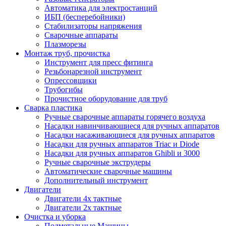
Автоматика для электростанций
ИБП (бесперебойники)
Стабилизаторы напряжения
Сварочные аппараты
Плазморезы
Монтаж труб, прочистка
Инструмент для пресс фитинга
Резьбонарезной инструмент
Опрессовщики
Трубогибы
Прочистное оборудование для труб
Сварка пластика
Ручные сварочные аппараты горячего воздуха
Насадки навинчивающиеся для ручных аппаратов
Насадки насаживающиеся для ручных аппаратов
Насадки для ручных аппаратов Triac и Diode
Насадки для ручных аппаратов Ghibli и 3000
Ручные сварочные экструдеры
Автоматические сварочные машины
Дополнительный инструмент
Двигатели
Двигатели 4х тактные
Двигатели 2х тактные
Очистка и уборка
Подметальные Машины