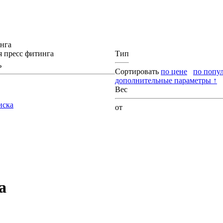
инга
я пресс фитинга
Тип
ь
Сортировать
по цене
по попу
дополнительные параметры ↑
Вес
иска
от
а