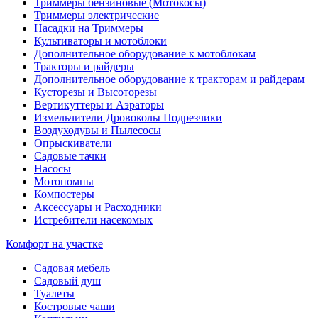
Триммеры бензиновые (Мотокосы)
Триммеры электрические
Насадки на Триммеры
Культиваторы и мотоблоки
Дополнительное оборудование к мотоблокам
Тракторы и райдеры
Дополнительное оборудование к тракторам и райдерам
Кусторезы и Высоторезы
Вертикуттеры и Аэраторы
Измельчители Дровоколы Подрезчики
Воздуходувы и Пылесосы
Опрыскиватели
Садовые тачки
Насосы
Мотопомпы
Компостеры
Аксессуары и Расходники
Истребители насекомых
Комфорт на участке
Садовая мебель
Садовый душ
Туалеты
Костровые чаши