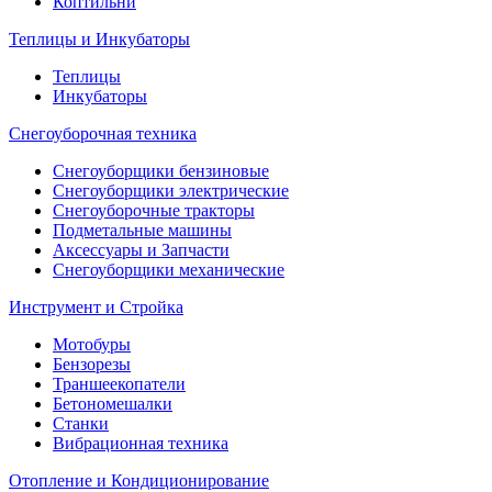
Коптильни
Теплицы и Инкубаторы
Теплицы
Инкубаторы
Снегоуборочная техника
Снегоуборщики бензиновые
Снегоуборщики электрические
Снегоуборочные тракторы
Подметальные машины
Аксессуары и Запчасти
Снегоуборщики механические
Инструмент и Стройка
Мотобуры
Бензорезы
Траншеекопатели
Бетономешалки
Станки
Вибрационная техника
Отопление и Кондиционирование