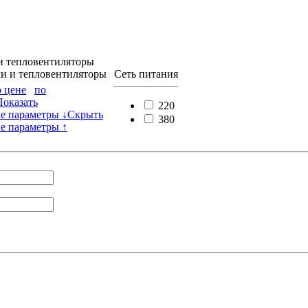
и тепловентиляторы
и и тепловентиляторы
Сеть питания
о цене
по
Показать
220
е параметры ↓
Скрыть
380
е параметры ↑