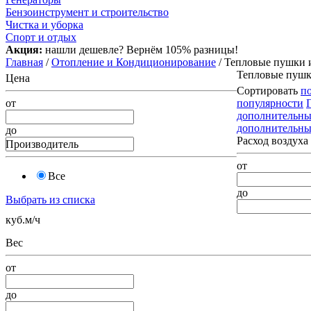
Бензоинструмент и строительство
Чистка и уборка
Спорт и отдых
Акция:
нашли дешевле? Вернём 105% разницы!
Главная
/
Отопление и Кондиционирование
/ Тепловые пушки 
Тепловые пушк
Цена
Сортировать
п
от
популярности
дополнительны
дополнительны
до
Расход воздуха
Производитель
от
Все
до
Выбрать из списка
куб.м/ч
Вес
от
до