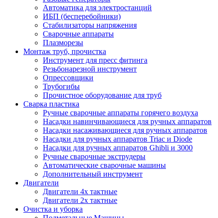
Автоматика для электростанций
ИБП (бесперебойники)
Стабилизаторы напряжения
Сварочные аппараты
Плазморезы
Монтаж труб, прочистка
Инструмент для пресс фитинга
Резьбонарезной инструмент
Опрессовщики
Трубогибы
Прочистное оборудование для труб
Сварка пластика
Ручные сварочные аппараты горячего воздуха
Насадки навинчивающиеся для ручных аппаратов
Насадки насаживающиеся для ручных аппаратов
Насадки для ручных аппаратов Triac и Diode
Насадки для ручных аппаратов Ghibli и 3000
Ручные сварочные экструдеры
Автоматические сварочные машины
Дополнительный инструмент
Двигатели
Двигатели 4х тактные
Двигатели 2х тактные
Очистка и уборка
Подметальные Машины