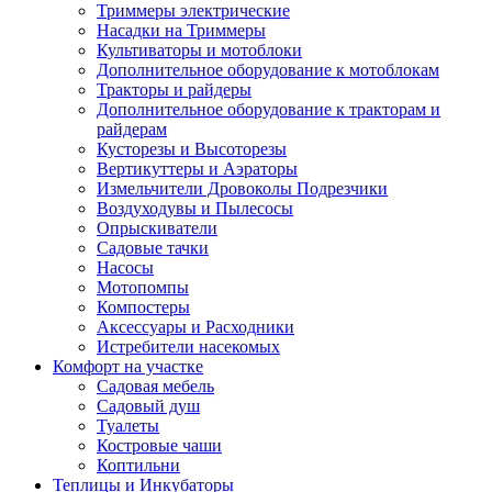
Триммеры электрические
Насадки на Триммеры
Культиваторы и мотоблоки
Дополнительное оборудование к мотоблокам
Тракторы и райдеры
Дополнительное оборудование к тракторам и
райдерам
Кусторезы и Высоторезы
Вертикуттеры и Аэраторы
Измельчители Дровоколы Подрезчики
Воздуходувы и Пылесосы
Опрыскиватели
Садовые тачки
Насосы
Мотопомпы
Компостеры
Аксессуары и Расходники
Истребители насекомых
Комфорт на участке
Садовая мебель
Садовый душ
Туалеты
Костровые чаши
Коптильни
Теплицы и Инкубаторы