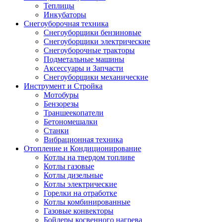
Теплицы
Инкубаторы
Снегоуборочная техника
Снегоуборщики бензиновые
Снегоуборщики электрические
Снегоуборочные тракторы
Подметальные машины
Аксессуары и Запчасти
Снегоуборщики механические
Инструмент и Стройка
Мотобуры
Бензорезы
Траншеекопатели
Бетономешалки
Станки
Вибрационная техника
Отопление и Кондиционирование
Котлы на твердом топливе
Котлы газовые
Котлы дизельные
Котлы электрические
Горелки на отработке
Котлы комбинированные
Газовые конвекторы
Бойлеры косвенного нагрева