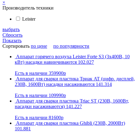
×
Производитель техники
Leister
выбрать
Сбросить
Показать
Сортировать
по цене
по популярности
Аппарат горячего воздуха Leister Forte S3 (3х400В, 10
кВт) насадки навинчиваются 102.027
Есть в наличии
359900р
Аппарат для сварки пластика Триак AT (цифр. дисплей,
230В, 1600Вт) насадки насаживаются 141.314
Есть в наличии
109990р
Аппарат для сварки пластика Triac ST (230В, 1600Вт,
насадки насаживаются) 141.227
Есть в наличии
81600р
Аппарат для сварки пластика Ghibli (230В, 2000Вт)
101.881