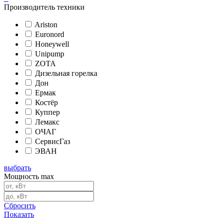
Производитель техники
Ariston
Euronord
Honeywell
Unipump
ZOTA
Дизельная горелка
Дон
Ермак
Костёр
Куппер
Лемакс
ОЧАГ
СервисГаз
ЭВАН
выбрать
Мощность max
Сбросить
Показать