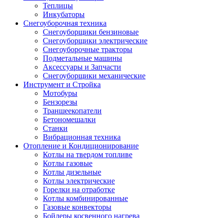
Теплицы
Инкубаторы
Снегоуборочная техника
Снегоуборщики бензиновые
Снегоуборщики электрические
Снегоуборочные тракторы
Подметальные машины
Аксессуары и Запчасти
Снегоуборщики механические
Инструмент и Стройка
Мотобуры
Бензорезы
Траншеекопатели
Бетономешалки
Станки
Вибрационная техника
Отопление и Кондиционирование
Котлы на твердом топливе
Котлы газовые
Котлы дизельные
Котлы электрические
Горелки на отработке
Котлы комбинированные
Газовые конвекторы
Бойлеры косвенного нагрева