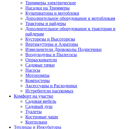
Триммеры электрические
Насадки на Триммеры
Культиваторы и мотоблоки
Дополнительное оборудование к мотоблокам
Тракторы и райдеры
Дополнительное оборудование к тракторам и
райдерам
Кусторезы и Высоторезы
Вертикуттеры и Аэраторы
Измельчители Дровоколы Подрезчики
Воздуходувы и Пылесосы
Опрыскиватели
Садовые тачки
Насосы
Мотопомпы
Компостеры
Аксессуары и Расходники
Истребители насекомых
Комфорт на участке
Садовая мебель
Садовый душ
Туалеты
Костровые чаши
Коптильни
Теплицы и Инкубаторы