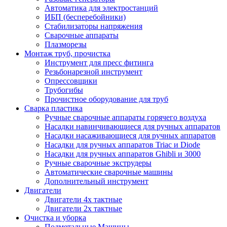
Автоматика для электростанций
ИБП (бесперебойники)
Стабилизаторы напряжения
Сварочные аппараты
Плазморезы
Монтаж труб, прочистка
Инструмент для пресс фитинга
Резьбонарезной инструмент
Опрессовщики
Трубогибы
Прочистное оборудование для труб
Сварка пластика
Ручные сварочные аппараты горячего воздуха
Насадки навинчивающиеся для ручных аппаратов
Насадки насаживающиеся для ручных аппаратов
Насадки для ручных аппаратов Triac и Diode
Насадки для ручных аппаратов Ghibli и 3000
Ручные сварочные экструдеры
Автоматические сварочные машины
Дополнительный инструмент
Двигатели
Двигатели 4х тактные
Двигатели 2х тактные
Очистка и уборка
Подметальные Машины