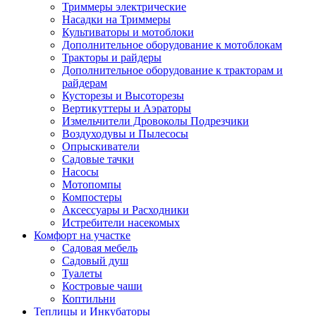
Триммеры электрические
Насадки на Триммеры
Культиваторы и мотоблоки
Дополнительное оборудование к мотоблокам
Тракторы и райдеры
Дополнительное оборудование к тракторам и
райдерам
Кусторезы и Высоторезы
Вертикуттеры и Аэраторы
Измельчители Дровоколы Подрезчики
Воздуходувы и Пылесосы
Опрыскиватели
Садовые тачки
Насосы
Мотопомпы
Компостеры
Аксессуары и Расходники
Истребители насекомых
Комфорт на участке
Садовая мебель
Садовый душ
Туалеты
Костровые чаши
Коптильни
Теплицы и Инкубаторы