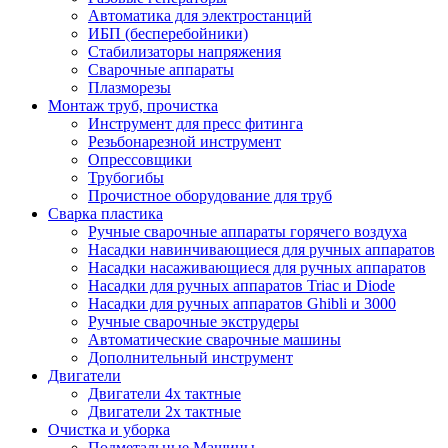
Автоматика для электростанций
ИБП (бесперебойники)
Стабилизаторы напряжения
Сварочные аппараты
Плазморезы
Монтаж труб, прочистка
Инструмент для пресс фитинга
Резьбонарезной инструмент
Опрессовщики
Трубогибы
Прочистное оборудование для труб
Сварка пластика
Ручные сварочные аппараты горячего воздуха
Насадки навинчивающиеся для ручных аппаратов
Насадки насаживающиеся для ручных аппаратов
Насадки для ручных аппаратов Triac и Diode
Насадки для ручных аппаратов Ghibli и 3000
Ручные сварочные экструдеры
Автоматические сварочные машины
Дополнительный инструмент
Двигатели
Двигатели 4х тактные
Двигатели 2х тактные
Очистка и уборка
Подметальные Машины