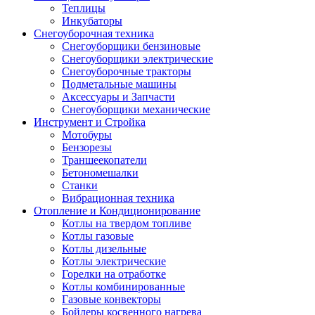
Теплицы
Инкубаторы
Снегоуборочная техника
Снегоуборщики бензиновые
Снегоуборщики электрические
Снегоуборочные тракторы
Подметальные машины
Аксессуары и Запчасти
Снегоуборщики механические
Инструмент и Стройка
Мотобуры
Бензорезы
Траншеекопатели
Бетономешалки
Станки
Вибрационная техника
Отопление и Кондиционирование
Котлы на твердом топливе
Котлы газовые
Котлы дизельные
Котлы электрические
Горелки на отработке
Котлы комбинированные
Газовые конвекторы
Бойлеры косвенного нагрева