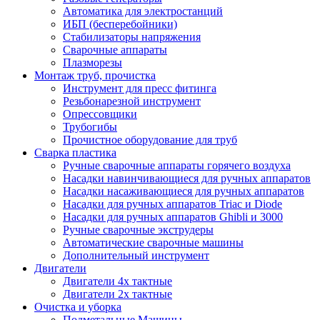
Автоматика для электростанций
ИБП (бесперебойники)
Стабилизаторы напряжения
Сварочные аппараты
Плазморезы
Монтаж труб, прочистка
Инструмент для пресс фитинга
Резьбонарезной инструмент
Опрессовщики
Трубогибы
Прочистное оборудование для труб
Сварка пластика
Ручные сварочные аппараты горячего воздуха
Насадки навинчивающиеся для ручных аппаратов
Насадки насаживающиеся для ручных аппаратов
Насадки для ручных аппаратов Triac и Diode
Насадки для ручных аппаратов Ghibli и 3000
Ручные сварочные экструдеры
Автоматические сварочные машины
Дополнительный инструмент
Двигатели
Двигатели 4х тактные
Двигатели 2х тактные
Очистка и уборка
Подметальные Машины