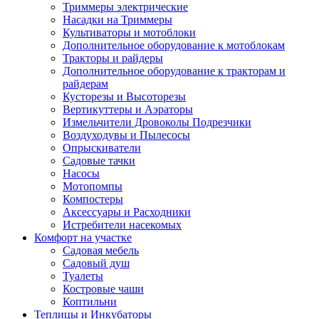
Триммеры электрические
Насадки на Триммеры
Культиваторы и мотоблоки
Дополнительное оборудование к мотоблокам
Тракторы и райдеры
Дополнительное оборудование к тракторам и
райдерам
Кусторезы и Высоторезы
Вертикуттеры и Аэраторы
Измельчители Дровоколы Подрезчики
Воздуходувы и Пылесосы
Опрыскиватели
Садовые тачки
Насосы
Мотопомпы
Компостеры
Аксессуары и Расходники
Истребители насекомых
Комфорт на участке
Садовая мебель
Садовый душ
Туалеты
Костровые чаши
Коптильни
Теплицы и Инкубаторы