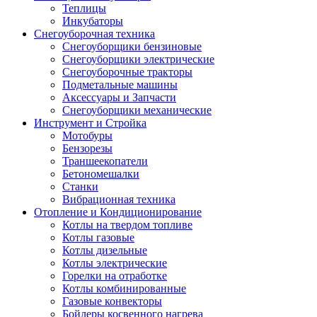
Теплицы
Инкубаторы
Снегоуборочная техника
Снегоуборщики бензиновые
Снегоуборщики электрические
Снегоуборочные тракторы
Подметальные машины
Аксессуары и Запчасти
Снегоуборщики механические
Инструмент и Стройка
Мотобуры
Бензорезы
Траншеекопатели
Бетономешалки
Станки
Вибрационная техника
Отопление и Кондиционирование
Котлы на твердом топливе
Котлы газовые
Котлы дизельные
Котлы электрические
Горелки на отработке
Котлы комбинированные
Газовые конвекторы
Бойлеры косвенного нагрева