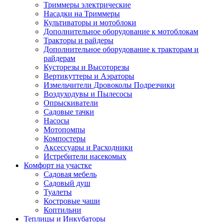
Триммеры электрические
Насадки на Триммеры
Культиваторы и мотоблоки
Дополнительное оборудование к мотоблокам
Тракторы и райдеры
Дополнительное оборудование к тракторам и
райдерам
Кусторезы и Высоторезы
Вертикуттеры и Аэраторы
Измельчители Дровоколы Подрезчики
Воздуходувы и Пылесосы
Опрыскиватели
Садовые тачки
Насосы
Мотопомпы
Компостеры
Аксессуары и Расходники
Истребители насекомых
Комфорт на участке
Садовая мебель
Садовый душ
Туалеты
Костровые чаши
Коптильни
Теплицы и Инкубаторы