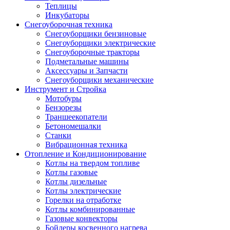
Теплицы
Инкубаторы
Снегоуборочная техника
Снегоуборщики бензиновые
Снегоуборщики электрические
Снегоуборочные тракторы
Подметальные машины
Аксессуары и Запчасти
Снегоуборщики механические
Инструмент и Стройка
Мотобуры
Бензорезы
Траншеекопатели
Бетономешалки
Станки
Вибрационная техника
Отопление и Кондиционирование
Котлы на твердом топливе
Котлы газовые
Котлы дизельные
Котлы электрические
Горелки на отработке
Котлы комбинированные
Газовые конвекторы
Бойлеры косвенного нагрева