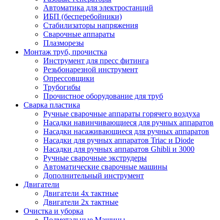
Автоматика для электростанций
ИБП (бесперебойники)
Стабилизаторы напряжения
Сварочные аппараты
Плазморезы
Монтаж труб, прочистка
Инструмент для пресс фитинга
Резьбонарезной инструмент
Опрессовщики
Трубогибы
Прочистное оборудование для труб
Сварка пластика
Ручные сварочные аппараты горячего воздуха
Насадки навинчивающиеся для ручных аппаратов
Насадки насаживающиеся для ручных аппаратов
Насадки для ручных аппаратов Triac и Diode
Насадки для ручных аппаратов Ghibli и 3000
Ручные сварочные экструдеры
Автоматические сварочные машины
Дополнительный инструмент
Двигатели
Двигатели 4х тактные
Двигатели 2х тактные
Очистка и уборка
Подметальные Машины