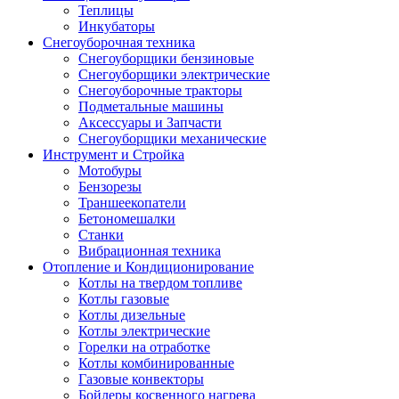
Теплицы
Инкубаторы
Снегоуборочная техника
Снегоуборщики бензиновые
Снегоуборщики электрические
Снегоуборочные тракторы
Подметальные машины
Аксессуары и Запчасти
Снегоуборщики механические
Инструмент и Стройка
Мотобуры
Бензорезы
Траншеекопатели
Бетономешалки
Станки
Вибрационная техника
Отопление и Кондиционирование
Котлы на твердом топливе
Котлы газовые
Котлы дизельные
Котлы электрические
Горелки на отработке
Котлы комбинированные
Газовые конвекторы
Бойлеры косвенного нагрева