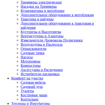
Триммеры электрические
Насадки на Триммеры
Культиваторы и мотоблоки
Дополнительное оборудование к мотоблокам
Тракторы и райдеры
Дополнительное оборудование к тракторам и
райдерам
Кусторезы и Высоторезы
Вертикуттеры и Аэраторы
Измельчители Дровоколы Подрезчики
Воздуходувы и Пылесосы
Опрыскиватели
Садовые тачки
Насосы
Мотопомпы
Компостеры
Аксессуары и Расходники
Истребители насекомых
Комфорт на участке
Садовая мебель
Садовый душ
Туалеты
Костровые чаши
Коптильни
Теплицы и Инкубаторы