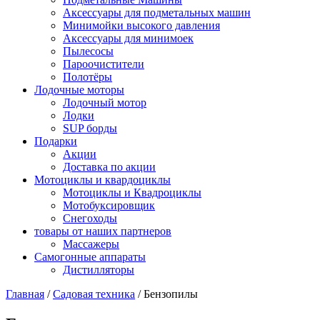
Аксессуары для подметальных машин
Минимойки высокого давления
Аксессуары для минимоек
Пылесосы
Пароочистители
Полотёры
Лодочные моторы
Лодочный мотор
Лодки
SUP борды
Подарки
Акции
Доставка по акции
Мотоциклы и квардоциклы
Мотоциклы и Квадроциклы
Мотобуксировщик
Снегоходы
товары от наших партнеров
Массажеры
Самогонные аппараты
Дистилляторы
Главная
/
Садовая техника
/
Бензопилы