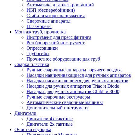
Автоматика для электростанций
ИБП (бесперебойники)
Стабилизаторы напряжения
Сварочные аппараты
Плазморезы
Монтаж труб, прочистка
Инструмент для пресс фитинга
Резьбонарезной инструмент
Опрессовщики
Трубогибы
Прочистное оборудование для труб
Сварка пластика
Ручные сварочные аппараты горячего воздуха
Насадки навинчивающиеся для ручных аппаратов
Насадки насаживающиеся для ручных аппаратов
Насадки для ручных аппаратов Triac и Diode
Насадки для ручных аппаратов Ghibli и 3000
Ручные сварочные экструдеры
Автоматические сварочные машины
Дополнительный инструмент
Двигатели
Двигатели 4х тактные
Двигатели 2х тактные
Очистка и уборка
Подметальные Машины