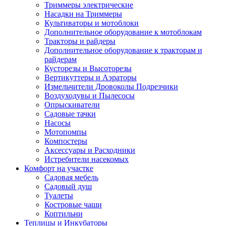
Триммеры электрические
Насадки на Триммеры
Культиваторы и мотоблоки
Дополнительное оборудование к мотоблокам
Тракторы и райдеры
Дополнительное оборудование к тракторам и
райдерам
Кусторезы и Высоторезы
Вертикуттеры и Аэраторы
Измельчители Дровоколы Подрезчики
Воздуходувы и Пылесосы
Опрыскиватели
Садовые тачки
Насосы
Мотопомпы
Компостеры
Аксессуары и Расходники
Истребители насекомых
Комфорт на участке
Садовая мебель
Садовый душ
Туалеты
Костровые чаши
Коптильни
Теплицы и Инкубаторы