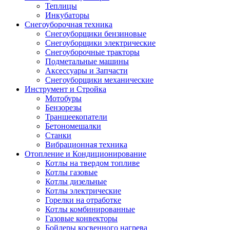
Теплицы
Инкубаторы
Снегоуборочная техника
Снегоуборщики бензиновые
Снегоуборщики электрические
Снегоуборочные тракторы
Подметальные машины
Аксессуары и Запчасти
Снегоуборщики механические
Инструмент и Стройка
Мотобуры
Бензорезы
Траншеекопатели
Бетономешалки
Станки
Вибрационная техника
Отопление и Кондиционирование
Котлы на твердом топливе
Котлы газовые
Котлы дизельные
Котлы электрические
Горелки на отработке
Котлы комбинированные
Газовые конвекторы
Бойлеры косвенного нагрева