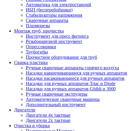
Автоматика для электростанций
ИБП (бесперебойники)
Стабилизаторы напряжения
Сварочные аппараты
Плазморезы
Монтаж труб, прочистка
Инструмент для пресс фитинга
Резьбонарезной инструмент
Опрессовщики
Трубогибы
Прочистное оборудование для труб
Сварка пластика
Ручные сварочные аппараты горячего воздуха
Насадки навинчивающиеся для ручных аппаратов
Насадки насаживающиеся для ручных аппаратов
Насадки для ручных аппаратов Triac и Diode
Насадки для ручных аппаратов Ghibli и 3000
Ручные сварочные экструдеры
Автоматические сварочные машины
Дополнительный инструмент
Двигатели
Двигатели 4х тактные
Двигатели 2х тактные
Очистка и уборка
Подметальные Машины