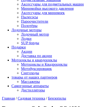
Аксессуары для подметальных машин
Минимойки высокого давления
Аксессуары для минимоек
Пылесосы
Пароочистители
Полотёры
Лодочные моторы
Лодочный мотор
Лодки
SUP борды
Подарки
Акции
Доставка по акции
Мотоциклы и квардоциклы
Мотоциклы и Квадроциклы
Мотобуксировщик
Снегоходы
товары от наших партнеров
Массажеры
Самогонные аппараты
Дистилляторы
Главная
/
Садовая техника
/
Бензопилы