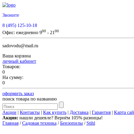
Звоните
8 (495) 125-10-18
00
00
Офис:
ежедневно 9
- 21
sadovodu@mail.ru
Ваша корзина
личный кабинет
Товаров:
0
На сумму:
0
оформить заказ
поиск товара по названию
Акции
|
Контакты
|
Как купить
|
Доставка
|
Гарантия
|
Карта сай
Акция:
нашли дешевле? Вернём 105% разницы!
Главная
/
Садовая техника
/
Бензопилы
/
Stihl