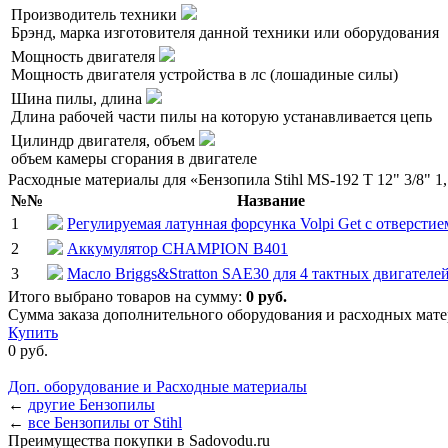
Производитель техники
Брэнд, марка изготовителя данной техники или оборудования
Мощность двигателя
Мощность двигателя устройства в лс (лошадиные силы)
Шина пилы, длина
Длина рабочей части пилы на которую устанавливается цепь
Цилиндр двигателя, объем
объем камеры сгорания в двигателе
Расходные материалы для «Бензопила Stihl MS-192 Т 12" 3/8" 1
№№
Название
1
Регулируемая латунная форсунка Volpi Get с отверстие
2
Аккумулятор CHAMPION B401
3
Масло Briggs&Stratton SAE30 для 4 тактных двигателей
Итого выбрано товаров на сумму:
0
руб.
Сумма заказа дополнительного оборудования и расходных матер
Купить
0
руб.
Доп. оборудование и Расходные материалы
←
другие Бензопилы
←
все Бензопилы от Stihl
Преимущества покупки в Sadovodu.ru