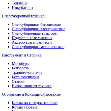
Теплицы
Инкубаторы
Снегоуборочная техника
Снегоуборщики бензиновые
Снегоуборщики электрические
Снегоуборочные тракторы
Подметальные машины
Аксессуары и Запчасти
Снегоуборщики механические
Инструмент и Стройка
Мотобуры
Бензорезы
Траншеекопатели
Бетономешалки
Станки
Вибрационная техника
Отопление и Кондиционирование
Котлы на твердом топливе
Котлы газовые