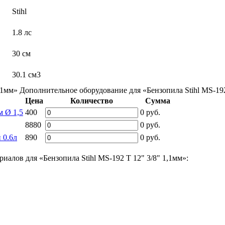
Stihl
1.8 лс
30 см
30.1 см3
,1мм»
Дополнительное оборудование для «Бензопила Stihl MS-192
Цена
Количество
Сумма
м Ø 1,5
400
0
руб.
8880
0
руб.
 0.6л
890
0
руб.
иалов для «Бензопила Stihl MS-192 Т 12" 3/8" 1,1мм»: