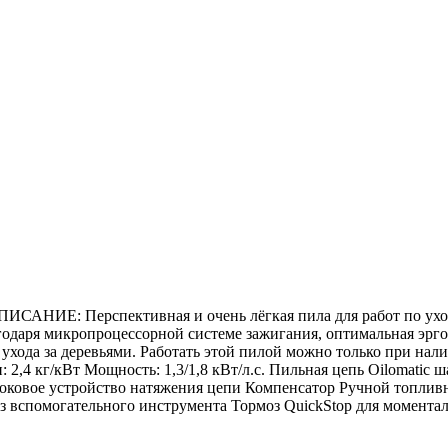
ОПИСАНИЕ: Перспективная и очень лёгкая пила для работ по ухо
агодаря микропроцессорной системе зажигания, оптимальная эрг
 ухода за деревьями. Работать этой пилой можно только при нал
2,4 кг/кВт Мощность: 1,3/1,8 кВт/л.с. Пильная цепь Oilomatic ша
Боковое устройство натяжения цепи Компенсатор Ручной топли
з вспомогательного инструмента Тормоз QuickStop для момента