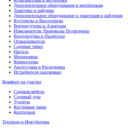
Культиваторы и мотоблоки
Дополнительное оборудование к мотоблокам
Тракторы и райдеры
Дополнительное оборудование к тракторам и райдерам
Кусторезы и Высоторезы
Вертикуттеры и Аэраторы
Измельчители Дровоколы Подрезчики
Воздуходувы и Пылесосы
Опрыскиватели
Садовые тачки
Насосы
Мотопомпы
Компостеры
Аксессуары и Расходники
Истребители насекомых
Комфорт на участке
Садовая мебель
Садовый душ
Туалеты
Костровые чаши
Коптильни
Теплицы и Инкубаторы