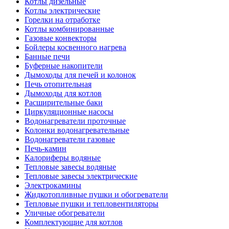
Котлы дизельные
Котлы электрические
Горелки на отработке
Котлы комбинированные
Газовые конвекторы
Бойлеры косвенного нагрева
Банные печи
Буферные накопители
Дымоходы для печей и колонок
Печь отопительная
Дымоходы для котлов
Расширительные баки
Циркуляционные насосы
Водонагреватели проточные
Колонки водонагревательные
Водонагреватели газовые
Печь-камин
Калориферы водяные
Тепловые завесы водяные
Тепловые завесы электрические
Электрокамины
Жидкотопливные пушки и обогреватели
Тепловые пушки и тепловентиляторы
Уличные обогреватели
Комплектующие для котлов