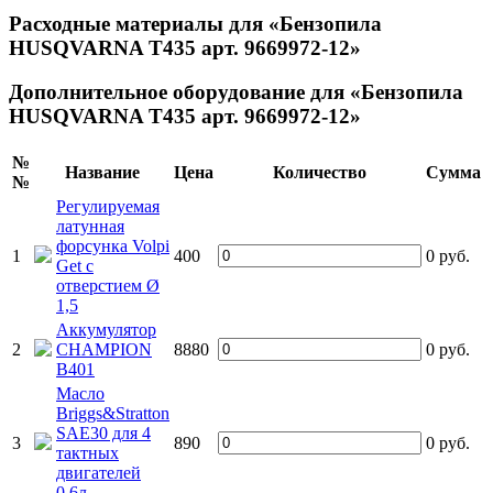
Расходные материалы для «Бензопила
HUSQVARNA Т435 арт. 9669972-12»
Дополнительное оборудование для «Бензопила
HUSQVARNA Т435 арт. 9669972-12»
№
Название
Цена
Количество
Сумма
№
Регулируемая
латунная
форсунка Volpi
1
400
0
руб.
Get с
отверстием Ø
1,5
Аккумулятор
2
CHAMPION
8880
0
руб.
B401
Масло
Briggs&Stratton
SAE30 для 4
3
890
0
руб.
тактных
двигателей
0.6л