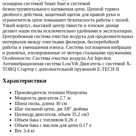
оснащена системой Smart Start и системой
безинструментального натяжения цепи. Цепной тормоз
двойного действия, защитный щиток для правой руки и
ограничитель цепи повышают безопасность работы с пилой.
Узкий корпус, высокий центр тяжести и плоское днище
делают наши пилы исключительно удобными в эксплуатации.
Центробежная система очистки воздуха для продолжительных
интервалов между очистками фильтров, бесперебойной
работы и уменьшения износа. Система поглощения вибрации
и рукоятки, изолированные от мотора стальными пружинами.
Особенности: Система очистки воздуха Air Injection
Антивибрационная система LowVib Двигатель с системой X-
TORQ Стартер с дополнительной пружиной E-TECH II
Характеристики
Производитель техники
Husqvarna
Мощность двигателя
2.7 лс
Шина пилы, длина
30 см
Шаг пильной цепи, дм
3/8" дюймы
Цилиндр двигателя, объем
35.2 см3
Объем бака с топливом
0.26 л
Объем бака с маслом для цепи
0.17 л
Вес
3.4 кг