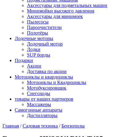
Аксессуары для подметальных машин
Минимойки высокого давления
Аксессуары для минимоек
Пылесосы
Пароочистители
Полотёры
Лодочные моторы
Лодочный мотор
Лодки
SUP борды
Подарки
Акции
Доставка по акции
Мотоциклы и квардоциклы
Мотоциклы и Квадроциклы
Мотобуксировщик
Снегоходы
товары от наших партнеров
Массажеры
Самогонные аппараты
Дистилляторы
Главная
/
Садовая техника
/
Бензопилы