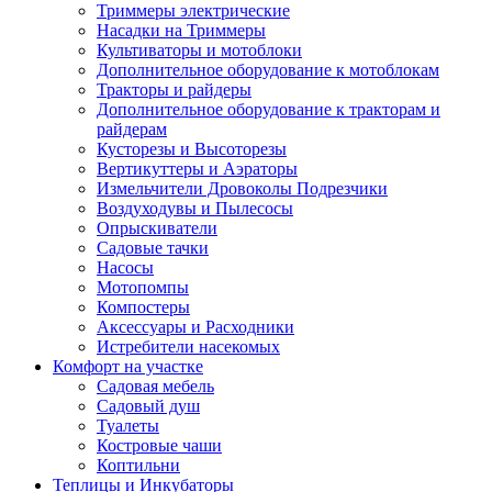
Триммеры электрические
Насадки на Триммеры
Культиваторы и мотоблоки
Дополнительное оборудование к мотоблокам
Тракторы и райдеры
Дополнительное оборудование к тракторам и
райдерам
Кусторезы и Высоторезы
Вертикуттеры и Аэраторы
Измельчители Дровоколы Подрезчики
Воздуходувы и Пылесосы
Опрыскиватели
Садовые тачки
Насосы
Мотопомпы
Компостеры
Аксессуары и Расходники
Истребители насекомых
Комфорт на участке
Садовая мебель
Садовый душ
Туалеты
Костровые чаши
Коптильни
Теплицы и Инкубаторы