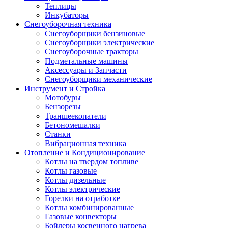
Теплицы
Инкубаторы
Снегоуборочная техника
Снегоуборщики бензиновые
Снегоуборщики электрические
Снегоуборочные тракторы
Подметальные машины
Аксессуары и Запчасти
Снегоуборщики механические
Инструмент и Стройка
Мотобуры
Бензорезы
Траншеекопатели
Бетономешалки
Станки
Вибрационная техника
Отопление и Кондиционирование
Котлы на твердом топливе
Котлы газовые
Котлы дизельные
Котлы электрические
Горелки на отработке
Котлы комбинированные
Газовые конвекторы
Бойлеры косвенного нагрева