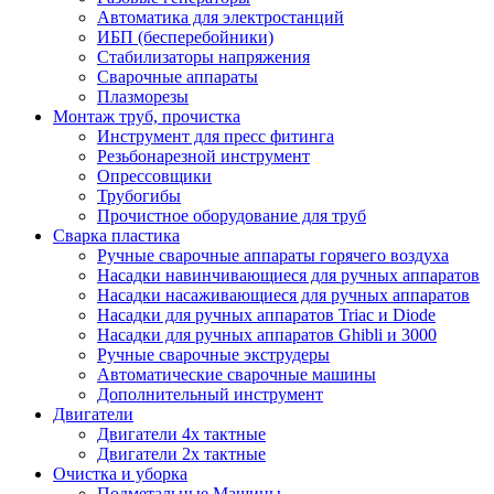
Автоматика для электростанций
ИБП (бесперебойники)
Стабилизаторы напряжения
Сварочные аппараты
Плазморезы
Монтаж труб, прочистка
Инструмент для пресс фитинга
Резьбонарезной инструмент
Опрессовщики
Трубогибы
Прочистное оборудование для труб
Сварка пластика
Ручные сварочные аппараты горячего воздуха
Насадки навинчивающиеся для ручных аппаратов
Насадки насаживающиеся для ручных аппаратов
Насадки для ручных аппаратов Triac и Diode
Насадки для ручных аппаратов Ghibli и 3000
Ручные сварочные экструдеры
Автоматические сварочные машины
Дополнительный инструмент
Двигатели
Двигатели 4х тактные
Двигатели 2х тактные
Очистка и уборка
Подметальные Машины