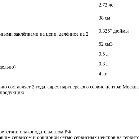
2.72 лс
38 см
0.325" дюймы
ными заклёпками на цепи, делённое на 2
52 см3
0.5 л
0.3 л
дельно)
4 кг
»
 составляет 2 года. адрес партнерского сервис центра: Москва
а продукцию
тветствии с законодательством РФ
нашим сервисом и обширной сетью сервисных центров на терри