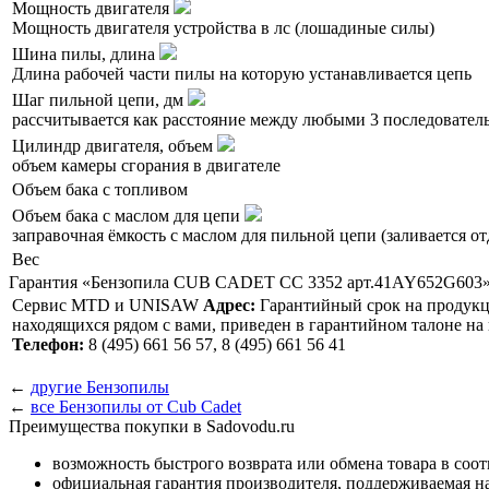
Мощность двигателя
Мощность двигателя устройства в лс (лошадиные силы)
Шина пилы, длина
Длина рабочей части пилы на которую устанавливается цепь
Шаг пильной цепи, дм
рассчитывается как расстояние между любыми 3 последователь
Цилиндр двигателя, объем
объем камеры сгорания в двигателе
Объем бака с топливом
Объем бака с маслом для цепи
заправочная ёмкость с маслом для пильной цепи (заливается от
Вес
Гарантия «Бензопила CUB CADET CC 3352 арт.41AY652G603
Сервис MTD и UNISAW
Адрес:
Гарантийный срок на продукцию
находящихся рядом с вами, приведен в гарантийном талоне н
Телефон:
8 (495) 661 56 57, 8 (495) 661 56 41
←
другие Бензопилы
←
все Бензопилы от Cub Cadet
Преимущества покупки в Sadovodu.ru
возможность быстрого возврата или обмена товара в соо
официальная гарантия производителя, поддерживаемая 