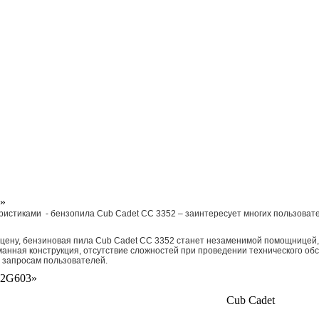
»
стиками - бензопила Cub Cadet CC 3352 – заинтересует многих пользовате
 цену, бензиновая пила Cub Cadet CC 3352 станет незаменимой помощницей
анная конструкция, отсутствие сложностей при проведении технического об
е запросам пользователей.
52G603»
Cub Cadet