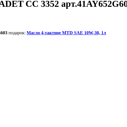
ADET CC 3352 арт.41AY652G6
G603
подарок:
Масло 4-тактное MTD SAE 10W-30, 1л