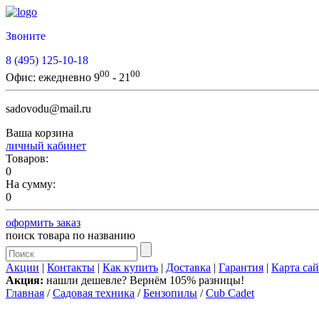
Звоните
8 (495) 125-10-18
00
00
Офис:
ежедневно 9
- 21
sadovodu@mail.ru
Ваша корзина
личный кабинет
Товаров:
0
На сумму:
0
оформить заказ
поиск товара по названию
Акции
|
Контакты
|
Как купить
|
Доставка
|
Гарантия
|
Карта сай
Акция:
нашли дешевле? Вернём 105% разницы!
Главная
/
Садовая техника
/
Бензопилы
/
Cub Cadet