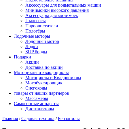
Аксессуары для подметальных машин
Минимойки высокого давления
Аксессуары для минимоек
Пылесосы
Пароочистители
Полотёры
Лодочные моторы
Лодочный мотор
Лодки
SUP борды
Подарки
Акции
Доставка по акции
Мотоциклы и квардоциклы
Мотоциклы и Квадроциклы
Мотобуксировщик
Снегоходы
товары от наших партнеров
Массажеры
Самогонные аппараты
Дистилляторы
Главная
/
Садовая техника
/
Бензопилы