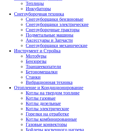
Теплицы
Инкубаторы
Снегоуборочная техника
Снегоуборщики бензиновые
Снегоуборщики электрические
Снегоуборочные тракторы
Подметальные машины
Аксессуары и Запчасти
Снегоуборщики механические
Инструмент и Стройка
Мотобуры
Бензорезы
Траншеекопатели
Бетономешалки
Станки
Вибрационная техника
Отопление и Кондиционирование
Котлы на твердом топливе
Котлы газовые
Котлы дизельные
Котлы электрические
Горелки на отработке
Котлы комбинированные
Газовые конвекторы
Бойлеры косвенного нагрева