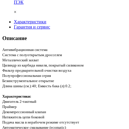
ПЭК
×
Характеристики
Гарантия и сервис
Описание
Антивибрационная система
Система с полуоткрытым дросселем
Металлический захват
Цилиндр из карбида никеля, покрытый силиконом
Фильтр предварительной очистки воздуха
Полупрофессиональная серия
Безинструментальное открытие
Длина шины (см.):40; Емкость бака (л):0.2;
Характеристики:
Двигатель 2-тактный
Праймер
Декомпрессионный клапан
Натяжитель цепи боковой
Подача масла в нерабочем режиме отсутствует
Автоматическое смазывание (ecomatic)