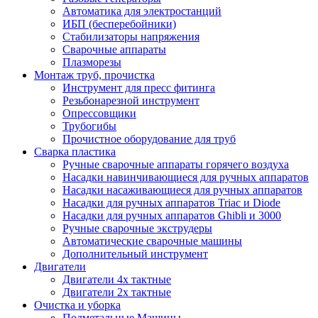
Автоматика для электростанций
ИБП (бесперебойники)
Стабилизаторы напряжения
Сварочные аппараты
Плазморезы
Монтаж труб, прочистка
Инструмент для пресс фитинга
Резьбонарезной инструмент
Опрессовщики
Трубогибы
Прочистное оборудование для труб
Сварка пластика
Ручные сварочные аппараты горячего воздуха
Насадки навинчивающиеся для ручных аппаратов
Насадки насаживающиеся для ручных аппаратов
Насадки для ручных аппаратов Triac и Diode
Насадки для ручных аппаратов Ghibli и 3000
Ручные сварочные экструдеры
Автоматические сварочные машины
Дополнительный инструмент
Двигатели
Двигатели 4х тактные
Двигатели 2х тактные
Очистка и уборка
Подметальные Машины