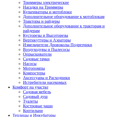
Триммеры электрические
Насадки на Триммеры
Культиваторы и мотоблоки
Дополнительное оборудование к мотоблокам
Тракторы и райдеры
Дополнительное оборудование к тракторам и
райдерам
Кусторезы и Высоторезы
Вертикуттеры и Аэраторы
Измельчители Дровоколы Подрезчики
Воздуходувы и Пылесосы
Опрыскиватели
Садовые тачки
Насосы
Мотопомпы
Компостеры
Аксессуары и Расходники
Истребители насекомых
Комфорт на участке
Садовая мебель
Садовый душ
Туалеты
Костровые чаши
Коптильни
Теплицы и Инкубаторы