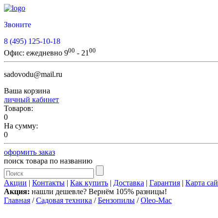
Звоните
8 (495) 125-10-18
00
00
Офис:
ежедневно 9
- 21
sadovodu@mail.ru
Ваша корзина
личный кабинет
Товаров:
0
На сумму:
0
оформить заказ
поиск товара по названию
Акции
|
Контакты
|
Как купить
|
Доставка
|
Гарантия
|
Карта сай
Акция:
нашли дешевле? Вернём 105% разницы!
Главная
/
Садовая техника
/
Бензопилы
/
Oleo-Mac