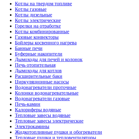
Котлы на твердом топливе
Котлы газовые
Котлы дизельные
Котлы электрические
Горелки на отработке
Котлы комбинированные
Газовые конвекторы
Бойлеры косвенного нагрева
Банные печи
Буферные накопители
Дымоходы для печей и колонок
Печь отопительная
Дымоходы для котлов
Расширительные баки
Циркуляционные насосы
Водонагреватели проточные
Колонки водонагревательные
Водонагреватели газовые
Печь-камин
Калориферы водяные
Тепловые завесы водяные
Тепловые завесы электрические
Электрокамины
Жидкотопливные пушки и обогреватели
Тепловые пушки и тепловентиляторы