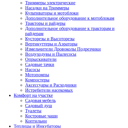
Триммеры электрические
Насадки на Триммеры
Культиваторы и мотоблоки
Дополнительное оборудование к мотоблокам
Тракторы и райдеры
Дополнительное оборудование к тракторам и
райдерам
Кусторезы и Высоторезы
Вертикуттеры и Аэраторы
Измельчители Дровоколы Подрезчики
Воздуходувы и Пылесосы
Опрыскиватели
Садовые тачки
Насосы
Мотопомпы
Компостеры
Аксессуары и Расходники
Истребители насекомых
Комфорт на участке
Садовая мебель
Садовый душ
Туалеты
Костровые чаши
Коптильни
Теплицы и Инкубаторы