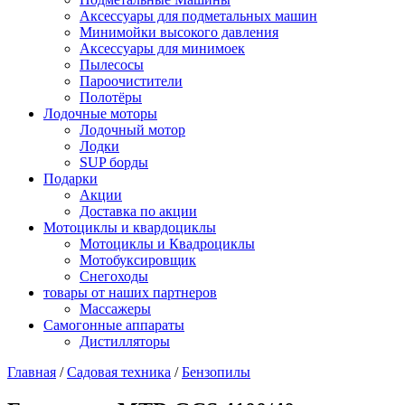
Аксессуары для подметальных машин
Минимойки высокого давления
Аксессуары для минимоек
Пылесосы
Пароочистители
Полотёры
Лодочные моторы
Лодочный мотор
Лодки
SUP борды
Подарки
Акции
Доставка по акции
Мотоциклы и квардоциклы
Мотоциклы и Квадроциклы
Мотобуксировщик
Снегоходы
товары от наших партнеров
Массажеры
Самогонные аппараты
Дистилляторы
Главная
/
Садовая техника
/
Бензопилы