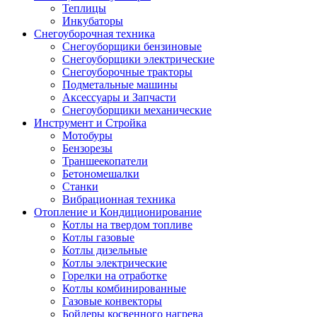
Теплицы
Инкубаторы
Снегоуборочная техника
Снегоуборщики бензиновые
Снегоуборщики электрические
Снегоуборочные тракторы
Подметальные машины
Аксессуары и Запчасти
Снегоуборщики механические
Инструмент и Стройка
Мотобуры
Бензорезы
Траншеекопатели
Бетономешалки
Станки
Вибрационная техника
Отопление и Кондиционирование
Котлы на твердом топливе
Котлы газовые
Котлы дизельные
Котлы электрические
Горелки на отработке
Котлы комбинированные
Газовые конвекторы
Бойлеры косвенного нагрева