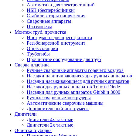
Автоматика для электростанций
ИБП (бесперебойники)
Стабилизаторы напряжения
Сварочные аппараты
Плазморезы
Монтаж труб, прочистка
Инструмент для пресс фитинга
Резьбонарезной инструмент
Опрессовщики
Трубогибы
Прочистное оборудование для труб
Сварка пластика
Ручные сварочные аппараты горячего воздуха
Насадки навинчивающиеся для ручных аппаратов
Насадки насаживающиеся для ручных аппаратов
Насадки для ручных аппаратов Triac и Diode
Насадки для ручных аппаратов Ghibli и 3000
Ручные сварочные экструдеры
Автоматические сварочные машины
Дополнительный инструмент
Двигатели
Двигатели 4х тактные
Двигатели 2х тактные
Очистка и уборка
Подметальные Машины