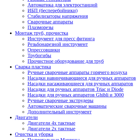
Автоматика для электростанций
ИБП (бесперебойники)
Стабилизаторы напряжения
Сварочные аппараты
Плазморезы
Монтаж труб, прочистка
Инструмент для пресс фитинга
Резьбонарезной инструмент
Опрессовщики
Трубогибы
Прочистное оборудование для труб
Сварка пластика
Ручные сварочные аппараты горячего воздуха
Насадки навинчивающиеся для ручных аппаратов
Насадки насаживающиеся для ручных аппаратов
Насадки для ручных аппаратов Triac и Diode
Насадки для ручных аппаратов Ghibli и 3000
Ручные сварочные экструдеры
Автоматические сварочные машины
Дополнительный инструмент
Двигатели
Двигатели 4х тактные
Двигатели 2х тактные
Очистка и уборка
Подметальные Машины