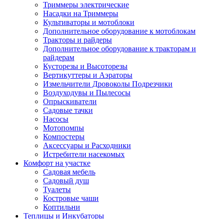
Триммеры электрические
Насадки на Триммеры
Культиваторы и мотоблоки
Дополнительное оборудование к мотоблокам
Тракторы и райдеры
Дополнительное оборудование к тракторам и
райдерам
Кусторезы и Высоторезы
Вертикуттеры и Аэраторы
Измельчители Дровоколы Подрезчики
Воздуходувы и Пылесосы
Опрыскиватели
Садовые тачки
Насосы
Мотопомпы
Компостеры
Аксессуары и Расходники
Истребители насекомых
Комфорт на участке
Садовая мебель
Садовый душ
Туалеты
Костровые чаши
Коптильни
Теплицы и Инкубаторы