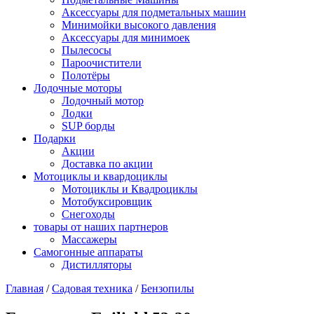
Аксессуары для подметальных машин
Минимойки высокого давления
Аксессуары для минимоек
Пылесосы
Пароочистители
Полотёры
Лодочные моторы
Лодочный мотор
Лодки
SUP борды
Подарки
Акции
Доставка по акции
Мотоциклы и квардоциклы
Мотоциклы и Квадроциклы
Мотобуксировщик
Снегоходы
товары от наших партнеров
Массажеры
Самогонные аппараты
Дистилляторы
Главная
/
Садовая техника
/
Бензопилы