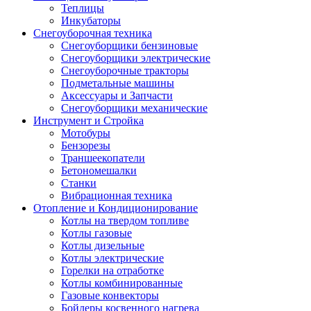
Теплицы
Инкубаторы
Снегоуборочная техника
Снегоуборщики бензиновые
Снегоуборщики электрические
Снегоуборочные тракторы
Подметальные машины
Аксессуары и Запчасти
Снегоуборщики механические
Инструмент и Стройка
Мотобуры
Бензорезы
Траншеекопатели
Бетономешалки
Станки
Вибрационная техника
Отопление и Кондиционирование
Котлы на твердом топливе
Котлы газовые
Котлы дизельные
Котлы электрические
Горелки на отработке
Котлы комбинированные
Газовые конвекторы
Бойлеры косвенного нагрева