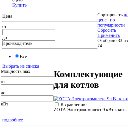
Купить
Сортировать
п
Цена
цене
по
популярности
от
Сбросить
Применить
до
Отобрано 33 из
Производитель
74
Все
Выбрать из списка
Мощность max
Комплектующие
от
для котлов
до
кВт
К сравнению
ZOTA Электрокомплект 9 кВт к котл
подробнее