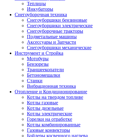
Теплицы
Инкубаторы
Снегоуборочная техника
Снегоуборщики бензиновые
Снегоуборщики электрические
Снегоуборочные тракторы
Подметальные машины
Аксессуары и Запчасти
Снегоуборщики механические
Инструмент и Стройка
Мотобуры
Бензорезы
Траншеекопатели
Бетономешалки
Станки
Вибрационная техника
Отопление и Кондиционирование
Котлы на твердом топливе
Котлы газовые
Котлы дизельные
Котлы электрические
Горелки на отработке
Котлы комбинированные
Газовые конвекторы
Бойлеры косвенного нагрева