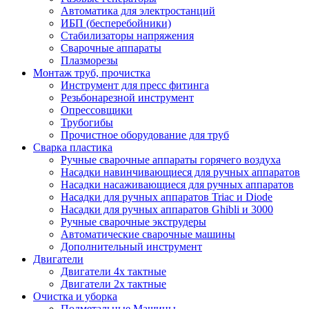
Автоматика для электростанций
ИБП (бесперебойники)
Стабилизаторы напряжения
Сварочные аппараты
Плазморезы
Монтаж труб, прочистка
Инструмент для пресс фитинга
Резьбонарезной инструмент
Опрессовщики
Трубогибы
Прочистное оборудование для труб
Сварка пластика
Ручные сварочные аппараты горячего воздуха
Насадки навинчивающиеся для ручных аппаратов
Насадки насаживающиеся для ручных аппаратов
Насадки для ручных аппаратов Triac и Diode
Насадки для ручных аппаратов Ghibli и 3000
Ручные сварочные экструдеры
Автоматические сварочные машины
Дополнительный инструмент
Двигатели
Двигатели 4х тактные
Двигатели 2х тактные
Очистка и уборка
Подметальные Машины