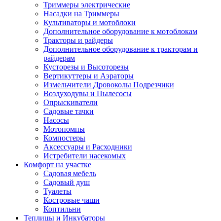
Триммеры электрические
Насадки на Триммеры
Культиваторы и мотоблоки
Дополнительное оборудование к мотоблокам
Тракторы и райдеры
Дополнительное оборудование к тракторам и
райдерам
Кусторезы и Высоторезы
Вертикуттеры и Аэраторы
Измельчители Дровоколы Подрезчики
Воздуходувы и Пылесосы
Опрыскиватели
Садовые тачки
Насосы
Мотопомпы
Компостеры
Аксессуары и Расходники
Истребители насекомых
Комфорт на участке
Садовая мебель
Садовый душ
Туалеты
Костровые чаши
Коптильни
Теплицы и Инкубаторы