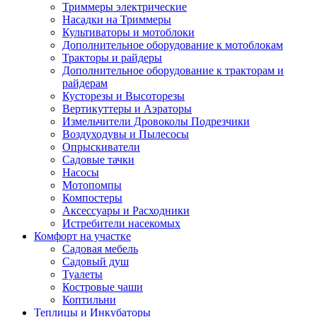
Триммеры электрические
Насадки на Триммеры
Культиваторы и мотоблоки
Дополнительное оборудование к мотоблокам
Тракторы и райдеры
Дополнительное оборудование к тракторам и
райдерам
Кусторезы и Высоторезы
Вертикуттеры и Аэраторы
Измельчители Дровоколы Подрезчики
Воздуходувы и Пылесосы
Опрыскиватели
Садовые тачки
Насосы
Мотопомпы
Компостеры
Аксессуары и Расходники
Истребители насекомых
Комфорт на участке
Садовая мебель
Садовый душ
Туалеты
Костровые чаши
Коптильни
Теплицы и Инкубаторы