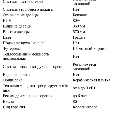
Система чистое стекло
заслонкой
Система вторичного дожига
Нет
Открывание дверцы
Боковое
КПД
80%
Ширина дверцы
360 мм
Высота дверцы
570 мм
Цвет
Графит
Подача воздуха "из вне"
Нет
Футеровка
Шамотный кирпич
Теплообменник мощность
Нет
номинальная
Регулируется
Система подачи воздуха на горение
заслонкой
Варочная плита
Нет
Облицовка
Керамическая плитка
Тепловая мощность регулируется min -
от 4 до 9 кВт
max
Режим длительного горения
до 6 часов
Вес, кг
86
Вид горения
Колосниковое