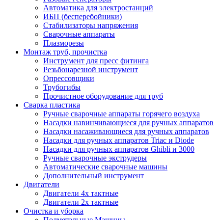
Автоматика для электростанций
ИБП (бесперебойники)
Стабилизаторы напряжения
Сварочные аппараты
Плазморезы
Монтаж труб, прочистка
Инструмент для пресс фитинга
Резьбонарезной инструмент
Опрессовщики
Трубогибы
Прочистное оборудование для труб
Сварка пластика
Ручные сварочные аппараты горячего воздуха
Насадки навинчивающиеся для ручных аппаратов
Насадки насаживающиеся для ручных аппаратов
Насадки для ручных аппаратов Triac и Diode
Насадки для ручных аппаратов Ghibli и 3000
Ручные сварочные экструдеры
Автоматические сварочные машины
Дополнительный инструмент
Двигатели
Двигатели 4х тактные
Двигатели 2х тактные
Очистка и уборка
Подметальные Машины