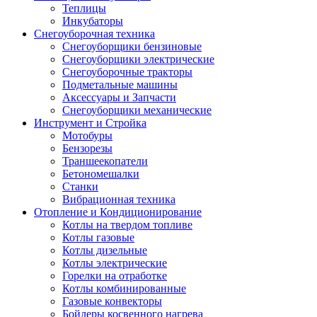
Теплицы
Инкубаторы
Снегоуборочная техника
Снегоуборщики бензиновые
Снегоуборщики электрические
Снегоуборочные тракторы
Подметальные машины
Аксессуары и Запчасти
Снегоуборщики механические
Инструмент и Стройка
Мотобуры
Бензорезы
Траншеекопатели
Бетономешалки
Станки
Вибрационная техника
Отопление и Кондиционирование
Котлы на твердом топливе
Котлы газовые
Котлы дизельные
Котлы электрические
Горелки на отработке
Котлы комбинированные
Газовые конвекторы
Бойлеры косвенного нагрева