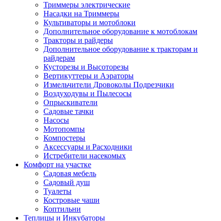
Триммеры электрические
Насадки на Триммеры
Культиваторы и мотоблоки
Дополнительное оборудование к мотоблокам
Тракторы и райдеры
Дополнительное оборудование к тракторам и
райдерам
Кусторезы и Высоторезы
Вертикуттеры и Аэраторы
Измельчители Дровоколы Подрезчики
Воздуходувы и Пылесосы
Опрыскиватели
Садовые тачки
Насосы
Мотопомпы
Компостеры
Аксессуары и Расходники
Истребители насекомых
Комфорт на участке
Садовая мебель
Садовый душ
Туалеты
Костровые чаши
Коптильни
Теплицы и Инкубаторы