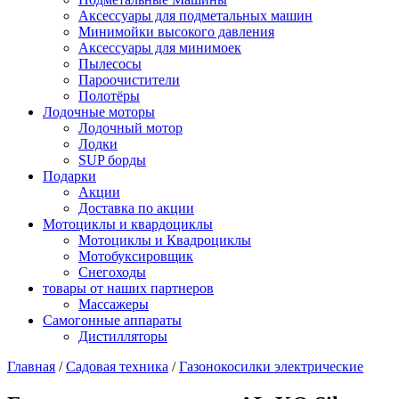
Аксессуары для подметальных машин
Минимойки высокого давления
Аксессуары для минимоек
Пылесосы
Пароочистители
Полотёры
Лодочные моторы
Лодочный мотор
Лодки
SUP борды
Подарки
Акции
Доставка по акции
Мотоциклы и квардоциклы
Мотоциклы и Квадроциклы
Мотобуксировщик
Снегоходы
товары от наших партнеров
Массажеры
Самогонные аппараты
Дистилляторы
Главная
/
Садовая техника
/
Газонокосилки электрические