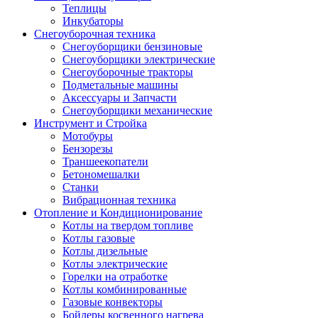
Теплицы
Инкубаторы
Снегоуборочная техника
Снегоуборщики бензиновые
Снегоуборщики электрические
Снегоуборочные тракторы
Подметальные машины
Аксессуары и Запчасти
Снегоуборщики механические
Инструмент и Стройка
Мотобуры
Бензорезы
Траншеекопатели
Бетономешалки
Станки
Вибрационная техника
Отопление и Кондиционирование
Котлы на твердом топливе
Котлы газовые
Котлы дизельные
Котлы электрические
Горелки на отработке
Котлы комбинированные
Газовые конвекторы
Бойлеры косвенного нагрева