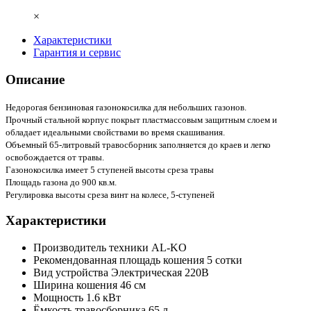
×
Характеристики
Гарантия и сервис
Описание
Недорогая бензиновая газонокосилка для небольших газонов.
Прочный стальной корпус покрыт пластмассовым защитным слоем и
обладает идеальными свойствами во время скашивания.
Объемный 65-литровый травосборник заполняется до краев и легко
освобождается от травы.
Газонокосилка имеет 5 ступеней высоты среза травы
Площадь газона до 900 кв.м.
Регулировка высоты среза винт на колесе, 5-ступеней
Характеристики
Производитель техники
AL-KO
Рекомендованная площадь кошения
5 сотки
Вид устройства
Электрическая 220В
Ширина кошения
46 см
Мощность
1.6 кВт
Ёмкость травосборника
65 л