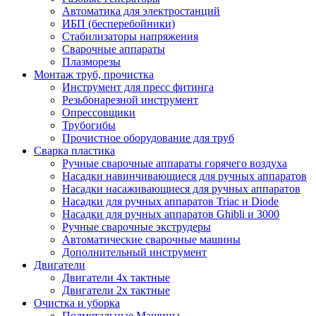
Автоматика для электростанций
ИБП (бесперебойники)
Стабилизаторы напряжения
Сварочные аппараты
Плазморезы
Монтаж труб, прочистка
Инструмент для пресс фитинга
Резьбонарезной инструмент
Опрессовщики
Трубогибы
Прочистное оборудование для труб
Сварка пластика
Ручные сварочные аппараты горячего воздуха
Насадки навинчивающиеся для ручных аппаратов
Насадки насаживающиеся для ручных аппаратов
Насадки для ручных аппаратов Triac и Diode
Насадки для ручных аппаратов Ghibli и 3000
Ручные сварочные экструдеры
Автоматические сварочные машины
Дополнительный инструмент
Двигатели
Двигатели 4х тактные
Двигатели 2х тактные
Очистка и уборка
Подметальные Машины