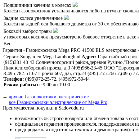
Подшипники качения в колесах
Колеса газонокосилок устанавливаются либо на втулки скольж
Задние колеса увеличенные
Колеса на задней оси большого диаметра от 30 см обеспечиваю
Боковой выброс травы
у некоторых косилок предусмотрено боковое отверстие в деке 
Вес
Гарантия «Газонокосилка Mega PRO 41500 ELS электрическая 
Сервис Sungarden Mega Lamborghini
Адрес:
Гарантийный срок н
(915)381-48-43 Солнечногорский район,деревня Рузино,"Воднол
Нижнелихоборский проезд, д.3 (495)966-23-45 ООО "Евросервис"
8-495-782-51-67 Проезд 607, д.6, стр.23 (495) 255-266-7,(495
Телефон:
(495)972-25-72, (495)972-59-44
Режим работы:
с 9.00 до 19.00
←
другие Газонокосилки электрические
←
все Газонокосилки электрические от Mega Pro
Преимущества покупки в Sadovodu.ru
возможность быстрого возврата или обмена товара в соо
официальная гарантия производителя, поддерживаемая 
предпродажная подготовка техники и демонстрация(по же