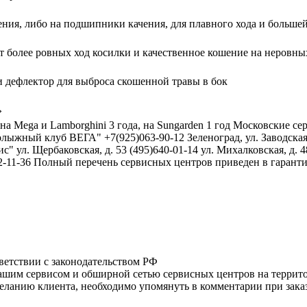
ения, либо на подшипники качения, для плавного хода и больше
т более ровных ход косилки и качественное кошение на неровны
и дефлектор для выброса скошенной травы в бок
»
а Mega и Lamborghini 3 года, на Sungarden 1 год Московские сер
ыжный клуб ВЕГА" +7(925)063-90-12 Зеленоград, ул. Заводская,
 ул. Щербаковская, д. 53 (495)640-01-14 ул. Михалковская, д. 4
) 772-11-36 Полный перечень сервисных центров приведен в гаран
тветствии с законодательством РФ
нашим сервисом и обширной сетью сервисных центров на терри
ланию клиента, необходимо упомянуть в комментарии при заказ