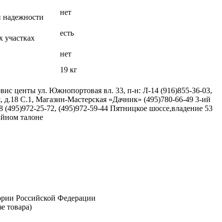
нет
й надежности
есть
х участках
нет
19 кг
вис центы ул. Южнопортовая вл. 33, п-н: Л-14 (916)855-36-03,
 д.18 С.1, Магазин-Мастерская «Дачник» (495)780-66-49 3-ий
8 (495)972-25-72, (495)972-59-44 Пятницкое шоссе,владение 53
тийном талоне
тории Российской Федерации
е товара)