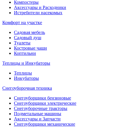
Компостеры
Аксессуары и Расходники
Истребители насекомых
Комфорт на участке
Садовая мебель
Садовый душ
Туалеты
Костровые чаши
Коптильни
Теплицы и Инкубаторы
Теплицы
Инкубаторы
Снегоуборочная техника
Снегоуборщики бензиновые
Снегоуборщики электрические
Снегоуборочные тракторы
Подметальные машины
Аксессуары и Запчасти
Снегоуборщики механические