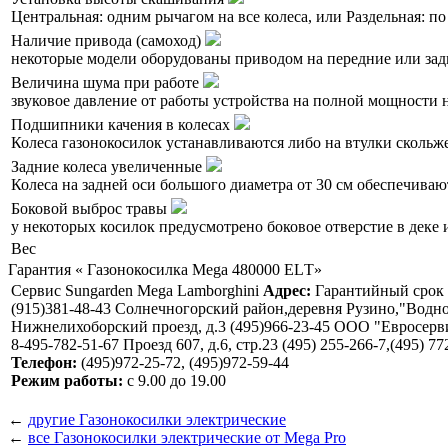
Центральная: одним рычагом на все колеса, или Раздельная: по
Наличие привода (самоход)
некоторые модели оборудованы приводом на передние или зад
Величина шума при работе
звуковое давление от работы устройства на полной мощности н
Подшипники качения в колесах
Колеса газонокосилок устанавливаются либо на втулки скольж
Задние колеса увеличенные
Колеса на задней оси большого диаметра от 30 см обеспечиваю
Боковой выброс травы
у некоторых косилок предусмотрено боковое отверстие в деке 
Вес
Гарантия « Газонокосилка Mega 480000 ELТ»
Сервис Sungarden Mega Lamborghini
Адрес:
Гарантийный срок н
(915)381-48-43 Солнечногорский район,деревня Рузино,"Воднол
Нижнелихоборский проезд, д.3 (495)966-23-45 ООО "Евросервис"
8-495-782-51-67 Проезд 607, д.6, стр.23 (495) 255-266-7,(495
Телефон:
(495)972-25-72, (495)972-59-44
Режим работы:
с 9.00 до 19.00
←
другие Газонокосилки электрические
←
все Газонокосилки электрические от Mega Pro