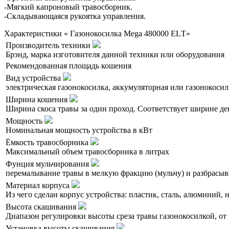
-Мягкий капроновый травосборник.
-Складывающаяся рукоятка управления.
Характеристики « Газонокосилка Mega 480000 ELТ»
Производитель техники
Брэнд, марка изготовителя данной техники или оборудования
Рекомендованная площадь кошения
Вид устройства
электрическая газонокосилка, аккумуляторная или газонокосил
Ширина кошения
Ширина скоса травы за один проход. Соответствует ширине де
Мощность
Номинальная мощность устройства в кВт
Ёмкость травосборника
Максимальный объем травосборника в литрах
Фунция мульчирования
перемалывание травы в мелкую фракцию (мульчу) и разбрасыва
Материал корпуса
Из чего сделан корпус устройства: пластик, сталь, алюминий,
Высота скашивания
Диапазон регулировки высоты среза травы газонокосилкой, от 
Установка высоты скашивания