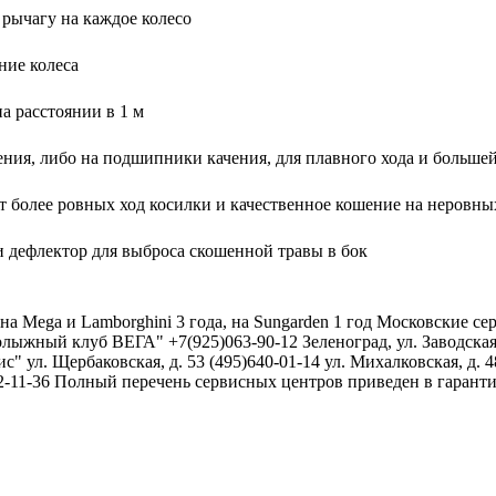
 рычагу на каждое колесо
ние колеса
а расстоянии в 1 м
ения, либо на подшипники качения, для плавного хода и больше
т более ровных ход косилки и качественное кошение на неровны
и дефлектор для выброса скошенной травы в бок
а Mega и Lamborghini 3 года, на Sungarden 1 год Московские сер
ыжный клуб ВЕГА" +7(925)063-90-12 Зеленоград, ул. Заводская,
 ул. Щербаковская, д. 53 (495)640-01-14 ул. Михалковская, д. 4
) 772-11-36 Полный перечень сервисных центров приведен в гаран