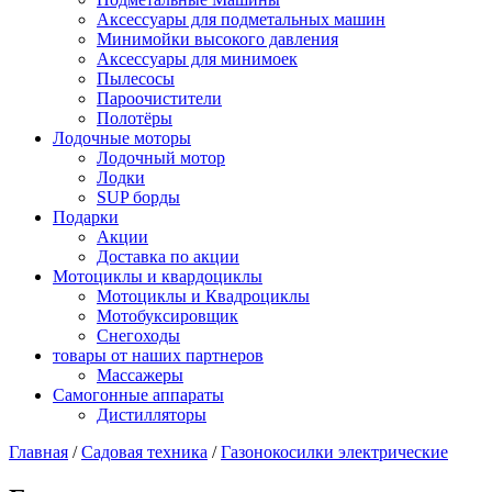
Аксессуары для подметальных машин
Минимойки высокого давления
Аксессуары для минимоек
Пылесосы
Пароочистители
Полотёры
Лодочные моторы
Лодочный мотор
Лодки
SUP борды
Подарки
Акции
Доставка по акции
Мотоциклы и квардоциклы
Мотоциклы и Квадроциклы
Мотобуксировщик
Снегоходы
товары от наших партнеров
Массажеры
Самогонные аппараты
Дистилляторы
Главная
/
Садовая техника
/
Газонокосилки электрические