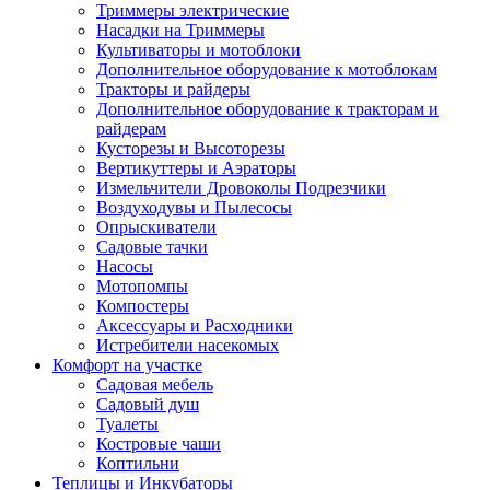
Триммеры электрические
Насадки на Триммеры
Культиваторы и мотоблоки
Дополнительное оборудование к мотоблокам
Тракторы и райдеры
Дополнительное оборудование к тракторам и
райдерам
Кусторезы и Высоторезы
Вертикуттеры и Аэраторы
Измельчители Дровоколы Подрезчики
Воздуходувы и Пылесосы
Опрыскиватели
Садовые тачки
Насосы
Мотопомпы
Компостеры
Аксессуары и Расходники
Истребители насекомых
Комфорт на участке
Садовая мебель
Садовый душ
Туалеты
Костровые чаши
Коптильни
Теплицы и Инкубаторы