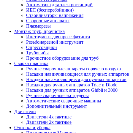
Автоматика для электростанций
ИБП (бесперебойники)
Стабилизаторы напряжения
Сварочные аппараты
Плазморезы
Монтаж труб, прочистка
Инструмент для пресс фитинга
Резьбонарезной инструмент
Опрессовщики
Трубогибы
Прочистное оборудование для труб
Сварка пластика
Ручные сварочные аппараты горячего воздуха
Насадки навинчивающиеся для ручных аппаратов
Насадки насаживающиеся для ручных аппаратов
Насадки для ручных аппаратов Triac и Diode
Насадки для ручных аппаратов Ghibli и 3000
Ручные сварочные экструдеры
Автоматические сварочные машины
Дополнительный инструмент
Двигатели
Двигатели 4х тактные
Двигатели 2х тактные
Очистка и уборка
Подметальные Машины