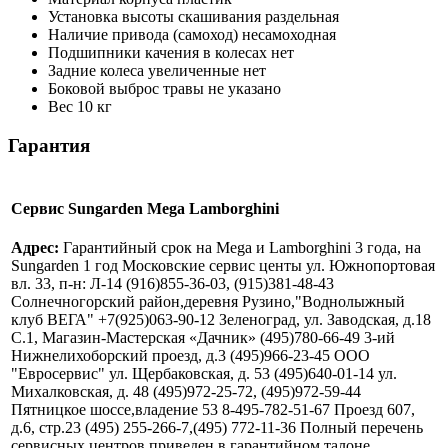
Установка высоты скашивания
раздельная
Наличие привода (самоход)
несамоходная
Подшипники качения в колесах
нет
Задние колеса увеличенные
нет
Боковой выброс травы
не указано
Вес
10 кг
Гарантия
Сервис Sungarden Mega Lamborghini
Адрес:
Гарантийный срок на Mega и Lamborghini 3 года, на
Sungarden 1 год Московские сервис центы ул. Южнопортовая
вл. 33, п-н: Л-14 (916)855-36-03, (915)381-48-43
Солнечногорский район,деревня Рузино,"Воднолыжный
клуб ВЕГА" +7(925)063-90-12 Зеленоград, ул. Заводская, д.18
С.1, Магазин-Мастерская «Дачник» (495)780-66-49 3-ий
Нижнелихоборский проезд, д.3 (495)966-23-45 ООО
"Евросервис" ул. Щербаковская, д. 53 (495)640-01-14 ул.
Михалковская, д. 48 (495)972-25-72, (495)972-59-44
Пятницкое шоссе,владение 53 8-495-782-51-67 Проезд 607,
д.6, стр.23 (495) 255-266-7,(495) 772-11-36 Полный перечень
сервисных центров приведен в гарантийном талоне