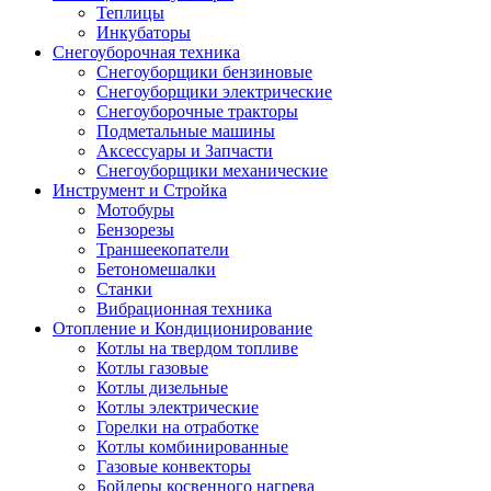
Теплицы
Инкубаторы
Снегоуборочная техника
Снегоуборщики бензиновые
Снегоуборщики электрические
Снегоуборочные тракторы
Подметальные машины
Аксессуары и Запчасти
Снегоуборщики механические
Инструмент и Стройка
Мотобуры
Бензорезы
Траншеекопатели
Бетономешалки
Станки
Вибрационная техника
Отопление и Кондиционирование
Котлы на твердом топливе
Котлы газовые
Котлы дизельные
Котлы электрические
Горелки на отработке
Котлы комбинированные
Газовые конвекторы
Бойлеры косвенного нагрева