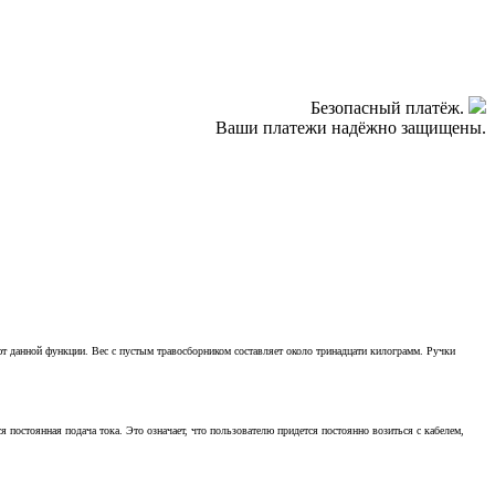
Безопасный платёж.
Ваши платежи надёжно защищены.
ют данной функции. Вес с пустым травосборником составляет около тринадцати килограмм. Ручки
 постоянная подача тока. Это означает, что пользователю придется постоянно возиться с кабелем,