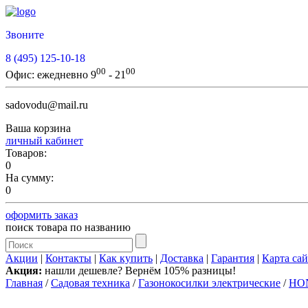
Звоните
8 (495) 125-10-18
00
00
Офис:
ежедневно 9
- 21
sadovodu@mail.ru
Ваша корзина
личный кабинет
Товаров:
0
На сумму:
0
оформить заказ
поиск товара по названию
Акции
|
Контакты
|
Как купить
|
Доставка
|
Гарантия
|
Карта сай
Акция:
нашли дешевле? Вернём 105% разницы!
Главная
/
Садовая техника
/
Газонокосилки электрические
/
HO