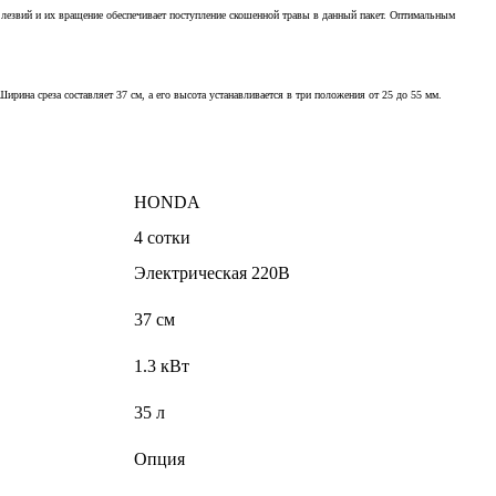
и лезвий и их вращение обеспечивает поступление скошенной травы в данный пакет. Оптимальным
рина среза составляет 37 см, а его высота устанавливается в три положения от 25 до 55 мм.
HONDA
4 сотки
Электрическая 220В
37 см
1.3 кВт
35 л
Опция