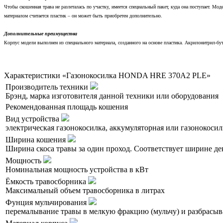
Чтобы скошенная трава не разлеталась по участку, имеется специальный пакет, куда она поступает. М
материалом считается пластик – он может быть приобретен дополнительно.
Дополнительные преимущества
Корпус модели выполнен из специального материала, созданного на основе пластика. Акрилонитрил-бута
Характеристики «Газонокосилка HONDA HRE 370A2 PLE»
Производитель техники
Брэнд, марка изготовителя данной техники или оборудования
Рекомендованная площадь кошения
Вид устройства
электрическая газонокосилка, аккумуляторная или газонокосил
Ширина кошения
Ширина скоса травы за один проход. Соответствует ширине де
Мощность
Номинальная мощность устройства в кВт
Ёмкость травосборника
Максимальный объем травосборника в литрах
Фунция мульчирования
перемалывание травы в мелкую фракцию (мульчу) и разбрасыва