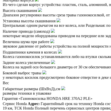
Материал корпуса
Из чего сделан корпус устройства: пластик, сталь, алюминий,
Высота скашивания
Диапазон регулировки высоты среза травы газонокосилкой, от 
Установка высоты скашивания
Центральная: одним рычагом на все колеса, или Раздельная: по
Наличие привода (самоход)
некоторые модели оборудованы приводом на передние или зад
Величина шума при работе
звуковое давление от работы устройства на полной мощности н
Подшипники качения в колесах
Колеса газонокосилок устанавливаются либо на втулки скольж
Задние колеса увеличенные
Колеса на задней оси большого диаметра от 30 см обеспечиваю
Боковой выброс травы
у некоторых косилок предусмотрено боковое отверстие в деке 
Вес
Габаритные размеры (ШхВхД),см
размеры техники в упаковке
Гарантия «Газонокосилка HONDA HRE 370A2 PLE»
Сервис Honda
Адрес:
Гарантийный срок на технику Honda сост
19 км, ТСК Honda Полный перечень сервисных центров привед