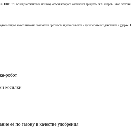
одель HRE 370 оснащена тканевым мешком, объём которого составляет тридцать пять литров. Угол заточк
диен-стирол имеет высокие показатели прочности и устойчивости к физическим воздействиям и ударам. Ши
ка-робот
ки косилки
ние её по газону в качестве удобрения