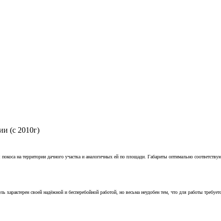
и (с 2010г)
 покоса на территории дачного участка и аналогичных ей по площади. Габариты оптимально соответству
 характерен своей надёжной и бесперебойной работой, но весьма неудобен тем, что для работы требуется