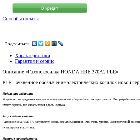
В кредит
Способы оплаты
Поделиться
Характеристики
Гарантия и сервис
Описание «Газонокосилка HONDA HRE 370A2 PLE»
PLE - буквенное обозначение электрических косилок новой сери
Небольшие габариты
Устройство не предназначено для профессиональной уборки больших пространств. Оно разработано для
имеют перегиб для складывания вдоль корпуса.
Запуск одной кнопкой
Газонокосилка HRE 370 запускается одним нажатием кнопки. Это очень удобно. Электрический двигатель
путающимся вокруг ног.
Наличие травосборника