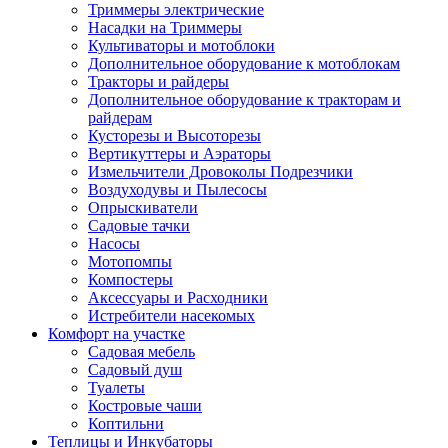
Триммеры электрические
Насадки на Триммеры
Культиваторы и мотоблоки
Дополнительное оборудование к мотоблокам
Тракторы и райдеры
Дополнительное оборудование к тракторам и
райдерам
Кусторезы и Высоторезы
Вертикуттеры и Аэраторы
Измельчители Дровоколы Подрезчики
Воздуходувы и Пылесосы
Опрыскиватели
Садовые тачки
Насосы
Мотопомпы
Компостеры
Аксессуары и Расходники
Истребители насекомых
Комфорт на участке
Садовая мебель
Садовый душ
Туалеты
Костровые чаши
Коптильни
Теплицы и Инкубаторы