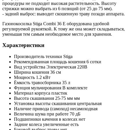
процедуры не подходит высокая растительность. Высоту
стрижки можно выбрать из 6 позиций (от 25 до 75 мм).
- задний выброс: выводит скошенную траву позади аппарата.
Газонокосилка Stiga Combi 36 E оборудована удобной
регулируемой рукояткой. К тому же она может складываться,
уменьшая тем самым необходимое место для хранения.
Характеристики
Производитель техники
Stiga
Рекомендованная площадь кошения
6 сотки
Вид устройства
Электрическая 220В
Ширина кошения
36 см
Мощность
1.2 кВт
Ёмкость травосборника
35 л
Фунция мульчирования
В комплекте
Материал корпуса
пластик
Высота скашивания
25-75 мм мм
Установка высоты скашивания
центральная
Наличие привода (самоход)
несамоходная
Величина шума при работе
70 дБ
Подшипники качения в колесах
нет
Задние колеса увеличенные
есть
Боковой выброс травы
нет