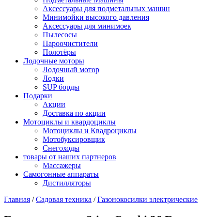
Аксессуары для подметальных машин
Минимойки высокого давления
Аксессуары для минимоек
Пылесосы
Пароочистители
Полотёры
Лодочные моторы
Лодочный мотор
Лодки
SUP борды
Подарки
Акции
Доставка по акции
Мотоциклы и квардоциклы
Мотоциклы и Квадроциклы
Мотобуксировщик
Снегоходы
товары от наших партнеров
Массажеры
Самогонные аппараты
Дистилляторы
Главная
/
Садовая техника
/
Газонокосилки электрические