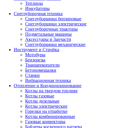
Теплицы
Инкубаторы
Снегоуборочная техника
Снегоуборщики бензиновые
Снегоуборщики электрические
Снегоуборочные тракторы
Подметальные машины
Аксессуары и Запчасти
Снегоуборщики механические
Инструмент и Стройка
Мотобуры
Бензорезы
Траншеекопатели
Бетономешалки
Станки
Вибрационная техника
Отопление и Кондиционирование
Котлы на твердом топливе
Котлы газовые
Котлы дизельные
Котлы электрические
Горелки на отработке
Котлы комбинированные
Газовые конвекторы
Бойлеры косвенного нагрева