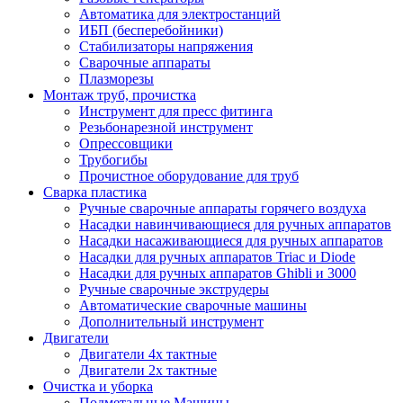
Автоматика для электростанций
ИБП (бесперебойники)
Стабилизаторы напряжения
Сварочные аппараты
Плазморезы
Монтаж труб, прочистка
Инструмент для пресс фитинга
Резьбонарезной инструмент
Опрессовщики
Трубогибы
Прочистное оборудование для труб
Сварка пластика
Ручные сварочные аппараты горячего воздуха
Насадки навинчивающиеся для ручных аппаратов
Насадки насаживающиеся для ручных аппаратов
Насадки для ручных аппаратов Triac и Diode
Насадки для ручных аппаратов Ghibli и 3000
Ручные сварочные экструдеры
Автоматические сварочные машины
Дополнительный инструмент
Двигатели
Двигатели 4х тактные
Двигатели 2х тактные
Очистка и уборка
Подметальные Машины