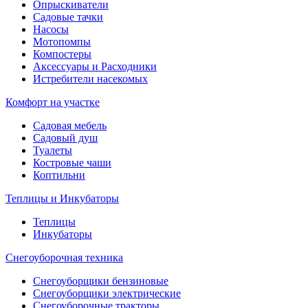
Опрыскиватели
Садовые тачки
Насосы
Мотопомпы
Компостеры
Аксессуары и Расходники
Истребители насекомых
Комфорт на участке
Садовая мебель
Садовый душ
Туалеты
Костровые чаши
Коптильни
Теплицы и Инкубаторы
Теплицы
Инкубаторы
Снегоуборочная техника
Снегоуборщики бензиновые
Снегоуборщики электрические
Снегоуборочные тракторы