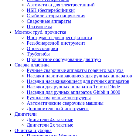
Автоматика для электростанций
ИБП (бесперебойники)
Стабилизаторы напряжения
Сварочные аппараты
Плазморезы
Монтаж труб, прочистка
Инструмент для пресс фитинга
Резьбонарезной инструмент
Опрессовщики
Трубогибы
Прочистное оборудование для труб
Сварка пластика
Ручные сварочные аппараты горячего воздуха
Насадки навинчивающиеся для ручных аппаратов
Насадки насаживающиеся для ручных аппаратов
Насадки для ручных аппаратов Triac и Diode
Насадки для ручных аппаратов Ghibli и 3000
Ручные сварочные экструдеры
Автоматические сварочные машины
Дополнительный инструмент
Двигатели
Двигатели 4х тактные
Двигатели 2х тактные
Очистка и уборка
Подметальные Машины