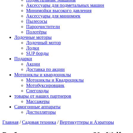
Аксессуары для подметальных машин
Минимойки высокого давления
Аксессуары для минимоек
Пылесосы
Пароочистители
Полотёры
Лодочные моторы
Лодочный мотор
Лодки
SUP борды
Подарки
Акции
Доставка по акции
Мотоциклы и квардоциклы
Мотоциклы и Квадроциклы
Мотобуксировщик
Снегоходы
товары от наших партнеров
Массажеры
Самогонные аппараты
Дистилляторы
Главная
/
Садовая техника
/
Вертикуттеры и Аэраторы