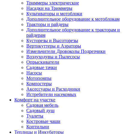
Триммеры электрические
Насадки на Триммеры
Культиваторы и мотоблоки
Дополнительное оборудование к мотоблокам
Тракторы и райдеры
Дополнительное оборудование к тракторам и
райдерам
Кусторезы и Высоторезы
Вертикуттеры и Аэраторы
Измельчители Дровоколы Подрезчики
Воздуходувы и Пылесосы
Опрыскиватели
Садовые тачки
Насосы
Мотопомпы
Компостеры
Аксессуары и Расходники
Истребители насекомых
Комфорт на участке
Садовая мебель
Садовый душ
Туалеты
Костровые чаши
Коптильни
Теплицы и Инкубаторы