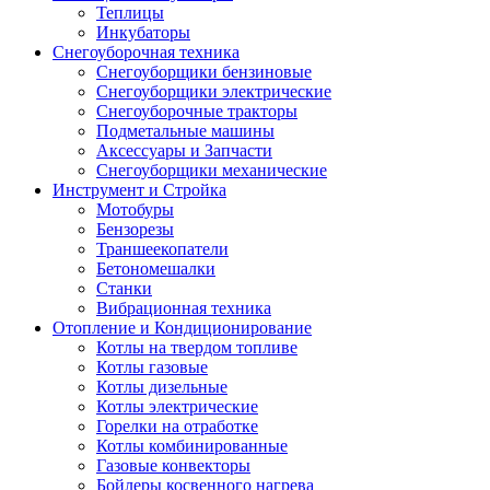
Теплицы
Инкубаторы
Снегоуборочная техника
Снегоуборщики бензиновые
Снегоуборщики электрические
Снегоуборочные тракторы
Подметальные машины
Аксессуары и Запчасти
Снегоуборщики механические
Инструмент и Стройка
Мотобуры
Бензорезы
Траншеекопатели
Бетономешалки
Станки
Вибрационная техника
Отопление и Кондиционирование
Котлы на твердом топливе
Котлы газовые
Котлы дизельные
Котлы электрические
Горелки на отработке
Котлы комбинированные
Газовые конвекторы
Бойлеры косвенного нагрева