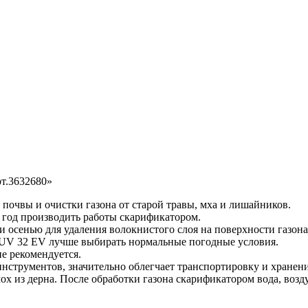
рт.3632680»
 почвы и очистки газона от старой травы, мха и лишайников.
в год производить работы скарификатором.
и осенью для удаления волокнистого слоя на поверхности газон
 UV 32 EV лучше выбирать нормальные погодные условия.
не рекомендуется.
инструментов, значительно облегчает транспортировку и хране
х из дерна. После обработки газона скарификатором вода, возд