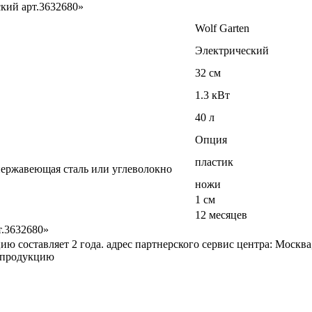
кий арт.3632680»
Wolf Garten
Электрический
32 см
1.3 кВт
40 л
Опция
пластик
 нержавеющая сталь или углеволокно
ножи
1 см
12 месяцев
т.3632680»
 составляет 2 года. адрес партнерского сервис центра: Москва
а продукцию