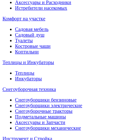
Аксессуары и Расходники
Истребители насекомых
Комфорт на участке
Садовая мебель
Садовый душ
Туалеты
Костровые чаши
Коптильни
Теплицы и Инкубаторы
Теплицы
Инкубаторы
Снегоуборочная техника
Снегоуборщики бензиновые
Снегоуборщики электрические
Снегоуборочные тракторы
Подметальные машины
Аксессуары и Запчасти
Снегоуборщики механические
Инструмент и Стройка