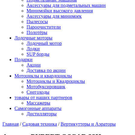
Аксессуары для подметальных машин
Минимойки высокого давления
Аксессуары для минимоек
Пылесосы
Пароочистители
Полотёры
Лодочные моторы
Лодочный мотор
Лодки
SUP борды
Подарки
Акции
Доставка по акции
Мотоциклы и квардоциклы
Мотоциклы и Квадроциклы
Мотобуксировщик
Снегоходы
товары от наших партнеров
Массажеры
Самогонные аппараты
Дистилляторы
Главная
/
Садовая техника
/
Вертикуттеры и Аэраторы