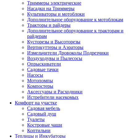
Триммеры электрические
Насадки на Триммеры
Культиваторы и мотоблоки
Дополнительное оборудование к мотоблокам
Тракторы и райдеры
Дополнительное оборудование к тракторам и
райдерам
Кусторезы и Высоторезы
Вертикуттеры и Аэраторы
Измельчители Дровоколы Подрезчики
Воздуходувы и Пылесосы
Опрыскиватели
Садовые тачки
Насосы
Мотопомпы
Компостеры
Аксессуары и Расходники
Истребители насекомых
Комфорт на участке
Садовая мебель
Садовый душ
Туалеты
Костровые чаши
Коптильни
Теплицы и Инкубаторы