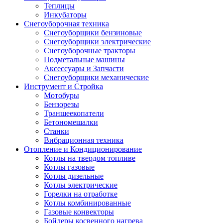
Теплицы
Инкубаторы
Снегоуборочная техника
Снегоуборщики бензиновые
Снегоуборщики электрические
Снегоуборочные тракторы
Подметальные машины
Аксессуары и Запчасти
Снегоуборщики механические
Инструмент и Стройка
Мотобуры
Бензорезы
Траншеекопатели
Бетономешалки
Станки
Вибрационная техника
Отопление и Кондиционирование
Котлы на твердом топливе
Котлы газовые
Котлы дизельные
Котлы электрические
Горелки на отработке
Котлы комбинированные
Газовые конвекторы
Бойлеры косвенного нагрева