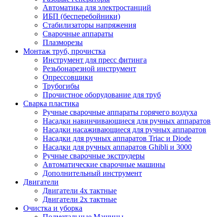
Автоматика для электростанций
ИБП (бесперебойники)
Стабилизаторы напряжения
Сварочные аппараты
Плазморезы
Монтаж труб, прочистка
Инструмент для пресс фитинга
Резьбонарезной инструмент
Опрессовщики
Трубогибы
Прочистное оборудование для труб
Сварка пластика
Ручные сварочные аппараты горячего воздуха
Насадки навинчивающиеся для ручных аппаратов
Насадки насаживающиеся для ручных аппаратов
Насадки для ручных аппаратов Triac и Diode
Насадки для ручных аппаратов Ghibli и 3000
Ручные сварочные экструдеры
Автоматические сварочные машины
Дополнительный инструмент
Двигатели
Двигатели 4х тактные
Двигатели 2х тактные
Очистка и уборка
Подметальные Машины