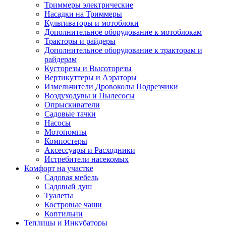
Триммеры электрические
Насадки на Триммеры
Культиваторы и мотоблоки
Дополнительное оборудование к мотоблокам
Тракторы и райдеры
Дополнительное оборудование к тракторам и
райдерам
Кусторезы и Высоторезы
Вертикуттеры и Аэраторы
Измельчители Дровоколы Подрезчики
Воздуходувы и Пылесосы
Опрыскиватели
Садовые тачки
Насосы
Мотопомпы
Компостеры
Аксессуары и Расходники
Истребители насекомых
Комфорт на участке
Садовая мебель
Садовый душ
Туалеты
Костровые чаши
Коптильни
Теплицы и Инкубаторы