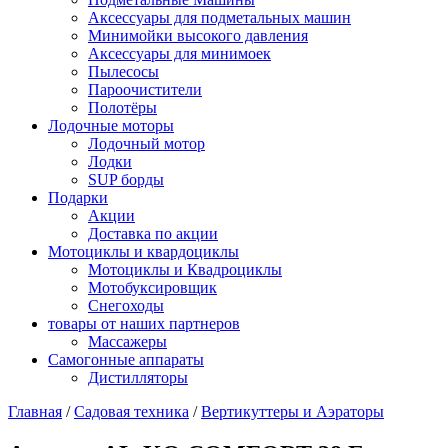
Аксессуары для подметальных машин
Минимойки высокого давления
Аксессуары для минимоек
Пылесосы
Пароочистители
Полотёры
Лодочные моторы
Лодочный мотор
Лодки
SUP борды
Подарки
Акции
Доставка по акции
Мотоциклы и квардоциклы
Мотоциклы и Квадроциклы
Мотобуксировщик
Снегоходы
товары от наших партнеров
Массажеры
Самогонные аппараты
Дистилляторы
Главная
/
Садовая техника
/
Вертикуттеры и Аэраторы