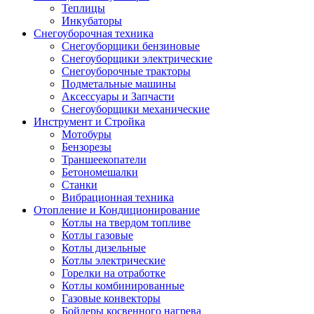
Теплицы
Инкубаторы
Снегоуборочная техника
Снегоуборщики бензиновые
Снегоуборщики электрические
Снегоуборочные тракторы
Подметальные машины
Аксессуары и Запчасти
Снегоуборщики механические
Инструмент и Стройка
Мотобуры
Бензорезы
Траншеекопатели
Бетономешалки
Станки
Вибрационная техника
Отопление и Кондиционирование
Котлы на твердом топливе
Котлы газовые
Котлы дизельные
Котлы электрические
Горелки на отработке
Котлы комбинированные
Газовые конвекторы
Бойлеры косвенного нагрева