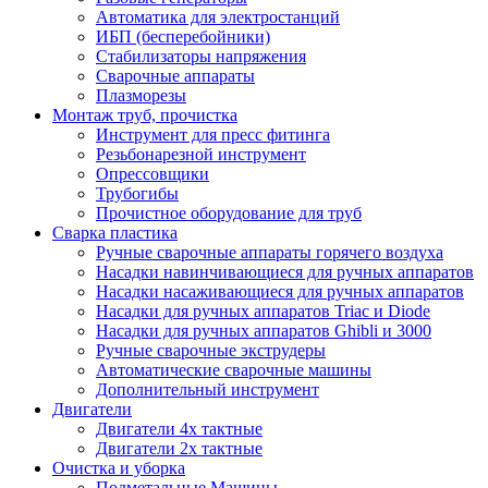
Автоматика для электростанций
ИБП (бесперебойники)
Стабилизаторы напряжения
Сварочные аппараты
Плазморезы
Монтаж труб, прочистка
Инструмент для пресс фитинга
Резьбонарезной инструмент
Опрессовщики
Трубогибы
Прочистное оборудование для труб
Сварка пластика
Ручные сварочные аппараты горячего воздуха
Насадки навинчивающиеся для ручных аппаратов
Насадки насаживающиеся для ручных аппаратов
Насадки для ручных аппаратов Triac и Diode
Насадки для ручных аппаратов Ghibli и 3000
Ручные сварочные экструдеры
Автоматические сварочные машины
Дополнительный инструмент
Двигатели
Двигатели 4х тактные
Двигатели 2х тактные
Очистка и уборка
Подметальные Машины