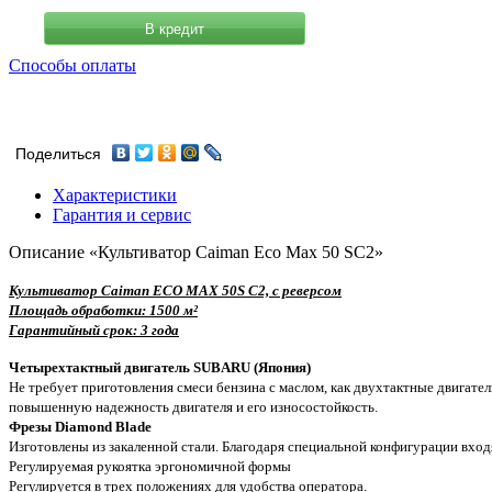
В кредит
Способы оплаты
Поделиться
Характеристики
Гарантия и сервис
Описание «Культиватор Caiman Eco Max 50 SC2»
Культиватор Caiman ECO MAX 50S C2, с реверсом
Площадь обработки: 1500 м²
Гарантийный срок: 3 года
Четырехтактный двигатель SUBARU (Япония)
Не требует приготовления смеси бензина с маслом, как двухтактные двигател
повышенную надежность двигателя и его износостойкость.
Фрезы Diamond Blade
Изготовлены из закаленной стали. Благодаря специальной конфигурации вхо
Регулируемая рукоятка эргономичной формы
Регулируется в трех положениях для удобства оператора.