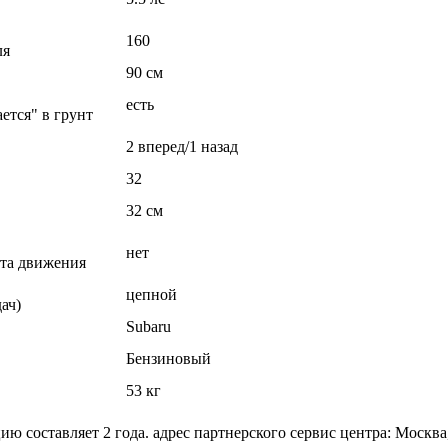
160
ля
90 см
есть
ется" в грунт
2 вперед/1 назад
32
32 см
нет
нта движения
цепной
ач)
Subaru
Бензиновый
53 кг
 составляет 2 года. адрес партнерского сервис центра: Москва