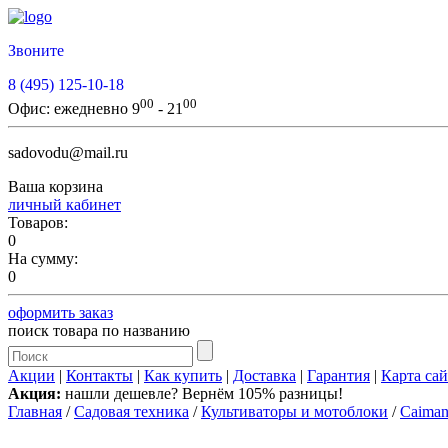
Звоните
8 (495) 125-10-18
00
00
Офис:
ежедневно 9
- 21
sadovodu@mail.ru
Ваша корзина
личный кабинет
Товаров:
0
На сумму:
0
оформить заказ
поиск товара по названию
Акции
|
Контакты
|
Как купить
|
Доставка
|
Гарантия
|
Карта сай
Акция:
нашли дешевле? Вернём 105% разницы!
Главная
/
Садовая техника
/
Культиваторы и мотоблоки
/
Caima