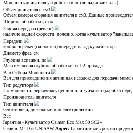
Мощность двигателя устройства в лс (лошадиные силы)
Объем двигателя в см3
Объем камеры сгорания двигателя в см3. Данные производите
Ширина обработки, max
Задняя передача (реверс)
наличие задней скорости, полезно, когда культиватор "закапыва
Передачи
кол-во передач (скоростей) вперед и назад культиватора
Диаметр фрез, см
Глубина вспашки, до
Максимальная глубина обработки за 1-2 прохода
Вал Отбора Мощности
Вал для присоединения активных насадок: для передачи моме
Тип редуктора
По мощности: червячный, цепной или зубчатый (коробка перед
Производитель двигателя
Тип двигателя
бензиновый, дизельный или электрический
Вес
Гарантия «Культиватор Caiman Eco Max 50 SC2»
Сервис MTD и UNISAW
Адрес:
Гарантийный срок на продукцию