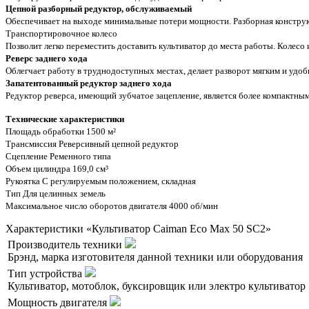
Цепной разборный редуктор, обслуживаемый
Обеспечивает на выходе минимальные потери мощности. Разборная конструкц
Транспортировочное колесо
Позволит легко переместить доставить культиватор до места работы. Колесо
Реверс заднего хода
Облегчает работу в труднодоступных местах, делает разворот мягким и удо
Запатентованный редуктор заднего хода
Редуктор реверса, имеющий зубчатое зацепление, является более компактн
Технические характеристики
Площадь обработки 1500 м²
Трансмиссия Реверсивный цепной редуктор
Сцепление Ременного типа
Объем цилиндра 169,0 см³
Рукоятка С регулируемым положением, складная
Тип Для целинных земель
Максимальное число оборотов двигателя 4000 об/мин
Характеристики «Культиватор Caiman Eco Max 50 SC2»
Производитель техники
Брэнд, марка изготовителя данной техники или оборудования
Тип устройства
Культиватор, мотоблок, буксировщик или электро культиватор
Мощность двигателя