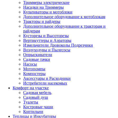
Триммеры электрические
Насадки на Триммеры
Культиваторы и мотоблоки
Дополнительное оборудование к мотоблокам
Тракторы и райдеры
Дополнительное оборудование к тракторам и
райдерам
Кусторезы и Высоторезы
Вертикуттеры и Аэраторы
Измельчители Дровоколы Подрезчики
Воздуходувы и Пылесосы
Опрыскиватели
Садовые тачки
Насосы
Мотопомпы
Компостеры
Аксессуары и Расходники
Истребители насекомых
Комфорт на участке
Садовая мебель
Садовый душ
Туалеты
Костровые чаши
Коптильни
Теплицы и Инкубаторы