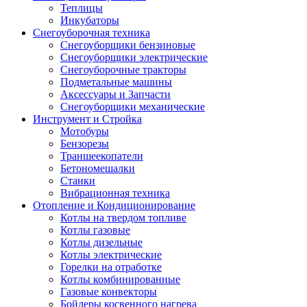
Теплицы
Инкубаторы
Снегоуборочная техника
Снегоуборщики бензиновые
Снегоуборщики электрические
Снегоуборочные тракторы
Подметальные машины
Аксессуары и Запчасти
Снегоуборщики механические
Инструмент и Стройка
Мотобуры
Бензорезы
Траншеекопатели
Бетономешалки
Станки
Вибрационная техника
Отопление и Кондиционирование
Котлы на твердом топливе
Котлы газовые
Котлы дизельные
Котлы электрические
Горелки на отработке
Котлы комбинированные
Газовые конвекторы
Бойлеры косвенного нагрева