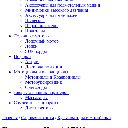
Аксессуары для подметальных машин
Минимойки высокого давления
Аксессуары для минимоек
Пылесосы
Пароочистители
Полотёры
Лодочные моторы
Лодочный мотор
Лодки
SUP борды
Подарки
Акции
Доставка по акции
Мотоциклы и квардоциклы
Мотоциклы и Квадроциклы
Мотобуксировщик
Снегоходы
товары от наших партнеров
Массажеры
Самогонные аппараты
Дистилляторы
Главная
/
Садовая техника
/
Культиваторы и мотоблоки