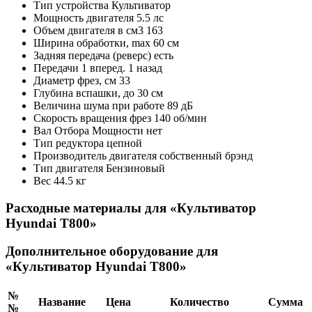
Тип устройства
Культиватор
Мощность двигателя
5.5 лс
Объем двигателя в см3
163
Ширина обработки, max
60 см
Задняя передача (реверс)
есть
Передачи
1 вперед. 1 назад
Диаметр фрез, см
33
Глубина вспашки, до
30 см
Величина шума при работе
89 дБ
Скорость вращения фрез
140 об/мин
Вал Отбора Мощности
нет
Тип редуктора
цепной
Производитель двигателя
собственный брэнд
Тип двигателя
Бензиновый
Вес
44.5 кг
Расходные материалы для «Культиватор
Hyundai T800»
Дополнительное оборудование для
«Культиватор Hyundai T800»
№
Название
Цена
Количество
Сумма
№