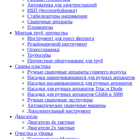
Автоматика для электростанций
ИБП (бесперебойники)
Стабилизаторы напряжения
Сварочные аппараты
Плазморезы
Монтаж труб, прочистка
Инструмент для пресс фитинга
Резьбонарезной инструмент
Опрессовщики
Трубогибы
Прочистное оборудование для труб
Сварка пластика
Ручные сварочные аппараты горячего воздуха
Насадки навинчивающиеся для ручных аппаратов
Насадки насаживающиеся для ручных аппаратов
Насадки для ручных аппаратов Triac и Diode
Насадки для ручных аппаратов Ghibli и 3000
Ручные сварочные экструдеры
Автоматические сварочные машины
Дополнительный инструмент
Двигатели
Двигатели 4х тактные
Двигатели 2х тактные
Очистка и уборка
Подметальные Машины