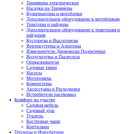
Триммеры электрические
Насадки на Триммеры
Культиваторы и мотоблоки
Дополнительное оборудование к мотоблокам
Тракторы и райдеры
Дополнительное оборудование к тракторам и
райдерам
Кусторезы и Высоторезы
Вертикуттеры и Аэраторы
Измельчители Дровоколы Подрезчики
Воздуходувы и Пылесосы
Опрыскиватели
Садовые тачки
Насосы
Мотопомпы
Компостеры
Аксессуары и Расходники
Истребители насекомых
Комфорт на участке
Садовая мебель
Садовый душ
Туалеты
Костровые чаши
Коптильни
Теплицы и Инкубаторы