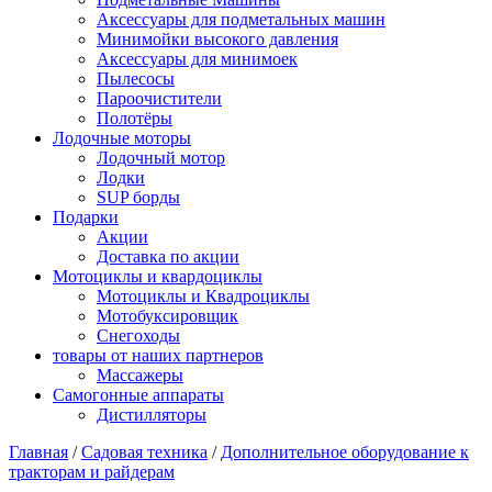
Аксессуары для подметальных машин
Минимойки высокого давления
Аксессуары для минимоек
Пылесосы
Пароочистители
Полотёры
Лодочные моторы
Лодочный мотор
Лодки
SUP борды
Подарки
Акции
Доставка по акции
Мотоциклы и квардоциклы
Мотоциклы и Квадроциклы
Мотобуксировщик
Снегоходы
товары от наших партнеров
Массажеры
Самогонные аппараты
Дистилляторы
Главная
/
Садовая техника
/
Дополнительное оборудование к
тракторам и райдерам