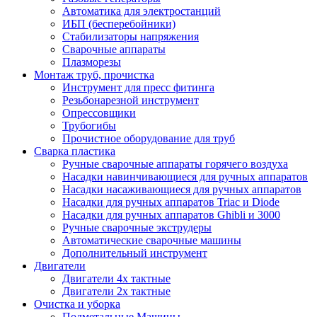
Автоматика для электростанций
ИБП (бесперебойники)
Стабилизаторы напряжения
Сварочные аппараты
Плазморезы
Монтаж труб, прочистка
Инструмент для пресс фитинга
Резьбонарезной инструмент
Опрессовщики
Трубогибы
Прочистное оборудование для труб
Сварка пластика
Ручные сварочные аппараты горячего воздуха
Насадки навинчивающиеся для ручных аппаратов
Насадки насаживающиеся для ручных аппаратов
Насадки для ручных аппаратов Triac и Diode
Насадки для ручных аппаратов Ghibli и 3000
Ручные сварочные экструдеры
Автоматические сварочные машины
Дополнительный инструмент
Двигатели
Двигатели 4х тактные
Двигатели 2х тактные
Очистка и уборка
Подметальные Машины