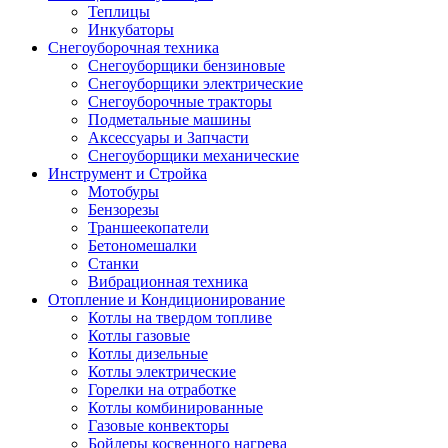
Теплицы
Инкубаторы
Снегоуборочная техника
Снегоуборщики бензиновые
Снегоуборщики электрические
Снегоуборочные тракторы
Подметальные машины
Аксессуары и Запчасти
Снегоуборщики механические
Инструмент и Стройка
Мотобуры
Бензорезы
Траншеекопатели
Бетономешалки
Станки
Вибрационная техника
Отопление и Кондиционирование
Котлы на твердом топливе
Котлы газовые
Котлы дизельные
Котлы электрические
Горелки на отработке
Котлы комбинированные
Газовые конвекторы
Бойлеры косвенного нагрева