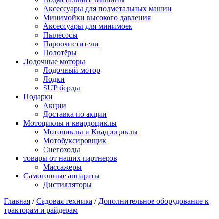
Аксессуары для подметальных машин
Минимойки высокого давления
Аксессуары для минимоек
Пылесосы
Пароочистители
Полотёры
Лодочные моторы
Лодочный мотор
Лодки
SUP борды
Подарки
Акции
Доставка по акции
Мотоциклы и квардоциклы
Мотоциклы и Квадроциклы
Мотобуксировщик
Снегоходы
товары от наших партнеров
Массажеры
Самогонные аппараты
Дистилляторы
Главная
/
Садовая техника
/
Дополнительное оборудование к
тракторам и райдерам