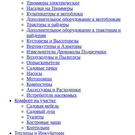
Триммеры электрические
Насадки на Триммеры
Культиваторы и мотоблоки
Дополнительное оборудование к мотоблокам
Тракторы и райдеры
Дополнительное оборудование к тракторам и
райдерам
Кусторезы и Высоторезы
Вертикуттеры и Аэраторы
Измельчители Дровоколы Подрезчики
Воздуходувы и Пылесосы
Опрыскиватели
Садовые тачки
Насосы
Мотопомпы
Компостеры
Аксессуары и Расходники
Истребители насекомых
Комфорт на участке
Садовая мебель
Садовый душ
Туалеты
Костровые чаши
Коптильни
Теплицы и Инкубаторы