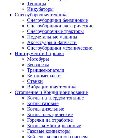
Теплицы
Инкубаторы
Снегоуборочная техника
Снегоуборщики бензиновые
Снегоуборщики электрические
Снегоуборочные тракторы
Подметальные машины
Аксессуары и Запчасти
Снегоуборщики механические
Инструмент и Стройка
Мотобуры
Бензорезы
Траншеекопатели
Бетономешалки
Станки
Вибрационная техника
Отопление и Кондиционирование
Котлы на твердом топливе
Котлы газовые
Котлы дизельные
Котлы электрические
Горелки на отработке
Котлы комбинированные
Газовые конвекторы
Бойлеры косвенного нагрева