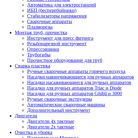
Автоматика для электростанций
ИБП (бесперебойники)
Стабилизаторы напряжения
Сварочные аппараты
Плазморезы
Монтаж труб, прочистка
Инструмент для пресс фитинга
Резьбонарезной инструмент
Опрессовщики
Трубогибы
Прочистное оборудование для труб
Сварка пластика
Ручные сварочные аппараты горячего воздуха
Насадки навинчивающиеся для ручных аппаратов
Насадки насаживающиеся для ручных аппаратов
Насадки для ручных аппаратов Triac и Diode
Насадки для ручных аппаратов Ghibli и 3000
Ручные сварочные экструдеры
Автоматические сварочные машины
Дополнительный инструмент
Двигатели
Двигатели 4х тактные
Двигатели 2х тактные
Очистка и уборка
Подметальные Машины