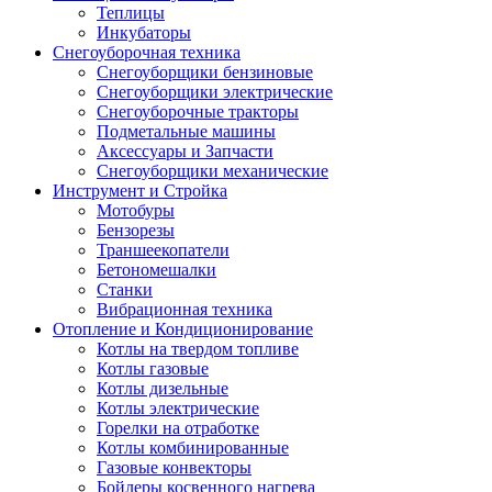
Теплицы
Инкубаторы
Снегоуборочная техника
Снегоуборщики бензиновые
Снегоуборщики электрические
Снегоуборочные тракторы
Подметальные машины
Аксессуары и Запчасти
Снегоуборщики механические
Инструмент и Стройка
Мотобуры
Бензорезы
Траншеекопатели
Бетономешалки
Станки
Вибрационная техника
Отопление и Кондиционирование
Котлы на твердом топливе
Котлы газовые
Котлы дизельные
Котлы электрические
Горелки на отработке
Котлы комбинированные
Газовые конвекторы
Бойлеры косвенного нагрева