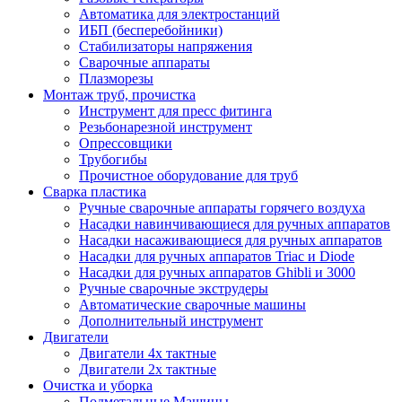
Автоматика для электростанций
ИБП (бесперебойники)
Стабилизаторы напряжения
Сварочные аппараты
Плазморезы
Монтаж труб, прочистка
Инструмент для пресс фитинга
Резьбонарезной инструмент
Опрессовщики
Трубогибы
Прочистное оборудование для труб
Сварка пластика
Ручные сварочные аппараты горячего воздуха
Насадки навинчивающиеся для ручных аппаратов
Насадки насаживающиеся для ручных аппаратов
Насадки для ручных аппаратов Triac и Diode
Насадки для ручных аппаратов Ghibli и 3000
Ручные сварочные экструдеры
Автоматические сварочные машины
Дополнительный инструмент
Двигатели
Двигатели 4х тактные
Двигатели 2х тактные
Очистка и уборка
Подметальные Машины