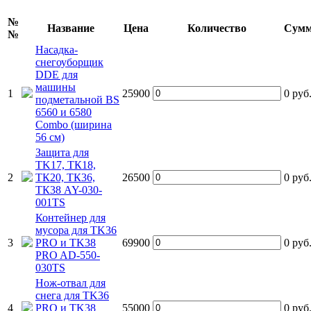
№
Название
Цена
Количество
Сум
№
Насадка-
снегоуборщик
DDE для
машины
1
25900
0
руб
подметальной BS
6560 и 6580
Combo (ширина
56 см)
Защита для
TK17, ТК18,
2
ТК20, ТК36,
26500
0
руб
ТК38 AY-030-
001TS
Контейнер для
мусора для TK36
3
PRO и TK38
69900
0
руб
PRO AD-550-
030TS
Нож-отвал для
снега для TK36
4
PRO и TK38
55000
0
руб