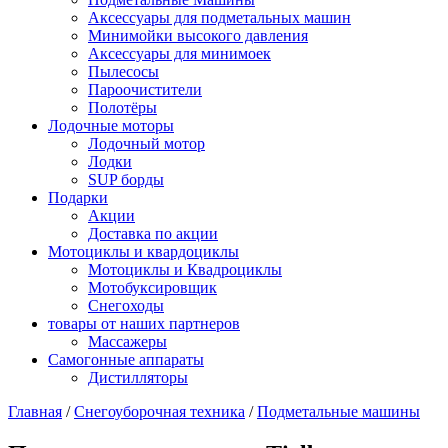
Аксессуары для подметальных машин
Минимойки высокого давления
Аксессуары для минимоек
Пылесосы
Пароочистители
Полотёры
Лодочные моторы
Лодочный мотор
Лодки
SUP борды
Подарки
Акции
Доставка по акции
Мотоциклы и квардоциклы
Мотоциклы и Квадроциклы
Мотобуксировщик
Снегоходы
товары от наших партнеров
Массажеры
Самогонные аппараты
Дистилляторы
Главная
/
Снегоуборочная техника
/
Подметальные машины