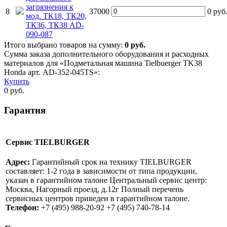
загрязнения к
8
37000
0
руб
мод. ТК18, ТК20,
ТК36, ТК38 AD-
090-087
Итого выбрано товаров на сумму:
0
руб.
Сумма заказа дополнительного оборудования и расходных
материалов для «Подметальная машина Tielbuerger TK38
Honda арт. AD-352-045TS»:
Купить
0
руб.
Гарантия
Сервис TIELBURGER
Адрес:
Гарантийный срок на технику TIELBURGER
составляет: 1-2 года в зависимости от типа продукции,
указан в гарантийном талоне Центральный сервис центр:
Москва, Нагорный проезд, д.12г Полный перечень
сервисных центров приведен в гарантийном талоне.
Телефон:
+7 (495) 988-20-92 +7 (495) 740-78-14