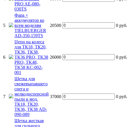
PRO AE-080-
030TS
Фара +
аккумулятор ко
5
всем моделям
20500
0
руб
TIELBUERGER
AD-350-159TS
Цепи на колеса
для ТК18, ТК20,
ТК36, ТК38,
6
ТК36 PRO, TK38
26000
0
руб
PRO, TK48,
TK58 KC-002-
001
Щетка для
свежевыпавшего
снега и
мелкодисперсной
7
37000
0
руб
пыли к мод.
ТК18, ТК20,
ТК36, ТК38 AD-
090-089
Щетка жесткая
для сильного