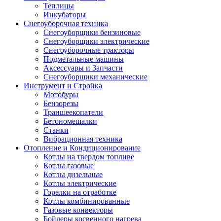
Теплицы
Инкубаторы
Снегоуборочная техника
Снегоуборщики бензиновые
Снегоуборщики электрические
Снегоуборочные тракторы
Подметальные машины
Аксессуары и Запчасти
Снегоуборщики механические
Инструмент и Стройка
Мотобуры
Бензорезы
Траншеекопатели
Бетономешалки
Станки
Вибрационная техника
Отопление и Кондиционирование
Котлы на твердом топливе
Котлы газовые
Котлы дизельные
Котлы электрические
Горелки на отработке
Котлы комбинированные
Газовые конвекторы
Бойлеры косвенного нагрева