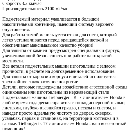
Скорость 3.2 км/час
Производительность 2100 м2/час
Подметаемый материал улавливается в большой
накопительный контейнер, имеющий систему верхнего
опустошения.
Для работы зимой используется отвал для снега, который
легко устанавливается перед вращающейся щеткой и
обеспечивает максимальное качество уборки!
Для защиты от камней предусмотрен специальный фартук,
увеличивающий безопасность при работе на открытой
местности.
Все детали подметальных машин изготовлены с запасом
прочности, в расчете на долговременное использование.
Для защиты от коррозии корпуса и деталей используется
трехслойное лакокрасочное покрытие.
Детали, которые подвержены воздействию агрессивной среды
оцинкованы или изготовлены из нержавеющей стали.
Подметальная машина Tielbuerger TK17 с двигателем Honda в
любое время года дегко справится с тонкодисперсной пылью,
листьями, глубоко въевшейся грязью, песком и снегом, и
наведет просто идеальную чистоту во дворах, скверах,
усадьбах, парках и стадионах, на территории коттеджа и в
гараже. Tielburger tk 17 с двигателем Honda - ваш всесезонный
помощник!