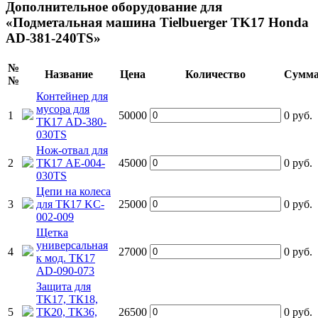
Дополнительное оборудование для
«Подметальная машина Tielbuerger TK17 Honda
AD-381-240TS»
№
Название
Цена
Количество
Сумм
№
Контейнер для
мусора для
1
50000
0
руб.
ТК17 AD-380-
030TS
Нож-отвал для
2
ТК17 AE-004-
45000
0
руб.
030TS
Цепи на колеса
3
для ТК17 KC-
25000
0
руб.
002-009
Щетка
универсальная
4
27000
0
руб.
к мод. ТК17
AD-090-073
Защита для
TK17, ТК18,
5
ТК20, ТК36,
26500
0
руб.