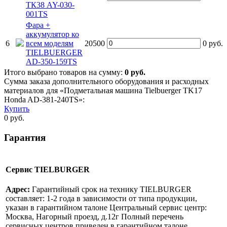
ТК38 AY-030-
001TS
Фара +
аккумулятор ко
6
всем моделям
20500
0
руб.
TIELBUERGER
AD-350-159TS
Итого выбрано товаров на сумму:
0
руб.
Сумма заказа дополнительного оборудования и расходных
материалов для «Подметальная машина Tielbuerger TK17
Honda AD-381-240TS»:
Купить
0
руб.
Гарантия
Сервис TIELBURGER
Адрес:
Гарантийный срок на технику TIELBURGER
составляет: 1-2 года в зависимости от типа продукции,
указан в гарантийном талоне Центральный сервис центр:
Москва, Нагорный проезд, д.12г Полный перечень
сервисных центров приведен в гарантийном талоне.