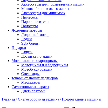
Аксессуары для подметальных машин
Минимойки высокого давления
Аксессуары для минимоек
Пылесосы
Пароочистители
Полотёры
Лодочные моторы
Лодочный мотор
Лодки
SUP борды
Подарки
Акции
Доставка по акции
Мотоциклы и квардоциклы
Мотоциклы и Квадроциклы
Мотобуксировщик
Снегоходы
товары от наших партнеров
Массажеры
Самогонные аппараты
Дистилляторы
Главная
/
Снегоуборочная техника
/
Подметальные машины