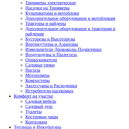
Триммеры электрические
Насадки на Триммеры
Культиваторы и мотоблоки
Дополнительное оборудование к мотоблокам
Тракторы и райдеры
Дополнительное оборудование к тракторам и
райдерам
Кусторезы и Высоторезы
Вертикуттеры и Аэраторы
Измельчители Дровоколы Подрезчики
Воздуходувы и Пылесосы
Опрыскиватели
Садовые тачки
Насосы
Мотопомпы
Компостеры
Аксессуары и Расходники
Истребители насекомых
Комфорт на участке
Садовая мебель
Садовый душ
Туалеты
Костровые чаши
Коптильни
Теплицы и Инкубаторы