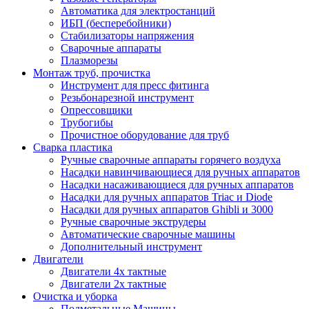
Автоматика для электростанций
ИБП (бесперебойники)
Стабилизаторы напряжения
Сварочные аппараты
Плазморезы
Монтаж труб, прочистка
Инструмент для пресс фитинга
Резьбонарезной инструмент
Опрессовщики
Трубогибы
Прочистное оборудование для труб
Сварка пластика
Ручные сварочные аппараты горячего воздуха
Насадки навинчивающиеся для ручных аппаратов
Насадки насаживающиеся для ручных аппаратов
Насадки для ручных аппаратов Triac и Diode
Насадки для ручных аппаратов Ghibli и 3000
Ручные сварочные экструдеры
Автоматические сварочные машины
Дополнительный инструмент
Двигатели
Двигатели 4х тактные
Двигатели 2х тактные
Очистка и уборка
Подметальные Машины