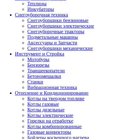
Теплицы
Инкубаторы
Снегоуборочная техника
Снегоуборщики бензиновые
Снегоуборщики электрические
Снегоуборочные тракторы
Подметальные машины
Аксессуары и Запчасти
Снегоуборщики механические
Инструмент и Стройка
Мотобуры
Бензорезы
Траншеекопатели
Бетономешалки
Станки
Вибрационная техника
Отопление и Кондиционирование
Котлы на твердом топливе
Котлы газовые
Котлы дизельные
Котлы электрические
Горелки на отработке
Котлы комбинированные
Газовые конвекторы
Бойлеры косвенного нагрева