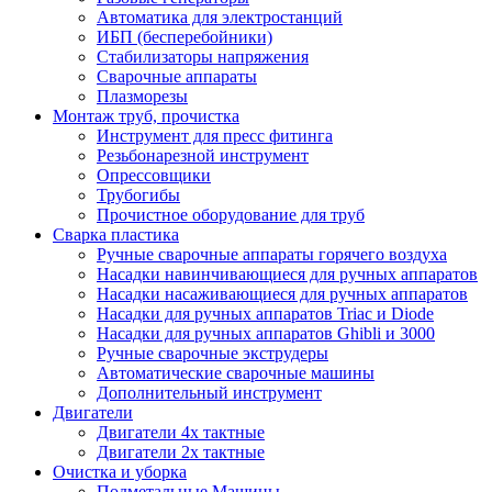
Автоматика для электростанций
ИБП (бесперебойники)
Стабилизаторы напряжения
Сварочные аппараты
Плазморезы
Монтаж труб, прочистка
Инструмент для пресс фитинга
Резьбонарезной инструмент
Опрессовщики
Трубогибы
Прочистное оборудование для труб
Сварка пластика
Ручные сварочные аппараты горячего воздуха
Насадки навинчивающиеся для ручных аппаратов
Насадки насаживающиеся для ручных аппаратов
Насадки для ручных аппаратов Triac и Diode
Насадки для ручных аппаратов Ghibli и 3000
Ручные сварочные экструдеры
Автоматические сварочные машины
Дополнительный инструмент
Двигатели
Двигатели 4х тактные
Двигатели 2х тактные
Очистка и уборка
Подметальные Машины