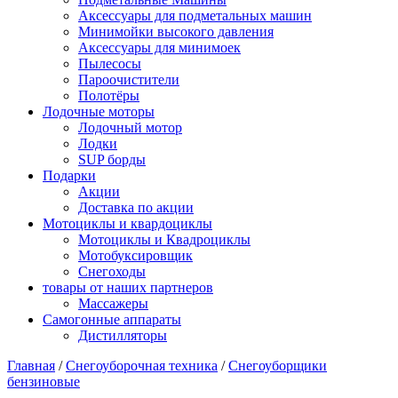
Аксессуары для подметальных машин
Минимойки высокого давления
Аксессуары для минимоек
Пылесосы
Пароочистители
Полотёры
Лодочные моторы
Лодочный мотор
Лодки
SUP борды
Подарки
Акции
Доставка по акции
Мотоциклы и квардоциклы
Мотоциклы и Квадроциклы
Мотобуксировщик
Снегоходы
товары от наших партнеров
Массажеры
Самогонные аппараты
Дистилляторы
Главная
/
Снегоуборочная техника
/
Снегоуборщики
бензиновые