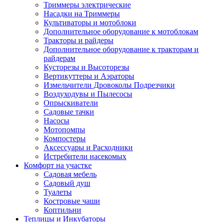
Триммеры электрические
Насадки на Триммеры
Культиваторы и мотоблоки
Дополнительное оборудование к мотоблокам
Тракторы и райдеры
Дополнительное оборудование к тракторам и
райдерам
Кусторезы и Высоторезы
Вертикуттеры и Аэраторы
Измельчители Дровоколы Подрезчики
Воздуходувы и Пылесосы
Опрыскиватели
Садовые тачки
Насосы
Мотопомпы
Компостеры
Аксессуары и Расходники
Истребители насекомых
Комфорт на участке
Садовая мебель
Садовый душ
Туалеты
Костровые чаши
Коптильни
Теплицы и Инкубаторы