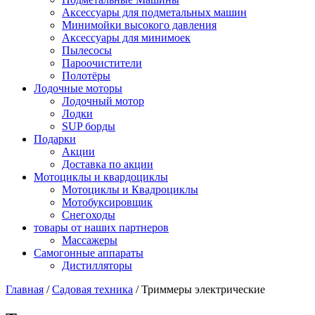
Аксессуары для подметальных машин
Минимойки высокого давления
Аксессуары для минимоек
Пылесосы
Пароочистители
Полотёры
Лодочные моторы
Лодочный мотор
Лодки
SUP борды
Подарки
Акции
Доставка по акции
Мотоциклы и квардоциклы
Мотоциклы и Квадроциклы
Мотобуксировщик
Снегоходы
товары от наших партнеров
Массажеры
Самогонные аппараты
Дистилляторы
Главная
/
Садовая техника
/
Триммеры электрические