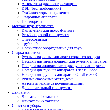
Автоматика для электростанций
ИБП (бесперебойники)
Стабилизаторы напряжения
Сварочные аппараты
Плазморезы
Монтаж труб, прочистка
Инструмент для пресс фитинга
Резьбонарезной инструмент
Опрессовщики
Трубогибы
Прочистное оборудование для труб
Сварка пластика
Ручные сварочные аппараты горячего воздуха
Насадки навинчивающиеся для ручных аппаратов
Насадки насаживающиеся для ручных аппаратов
Насадки для ручных аппаратов Triac и Diode
Насадки для ручных аппаратов Ghibli и 3000
Ручные сварочные экструдеры
Автоматические сварочные машины
Дополнительный инструмент
Двигатели
Двигатели 4х тактные
Двигатели 2х тактные
Очистка и уборка
Подметальные Машины