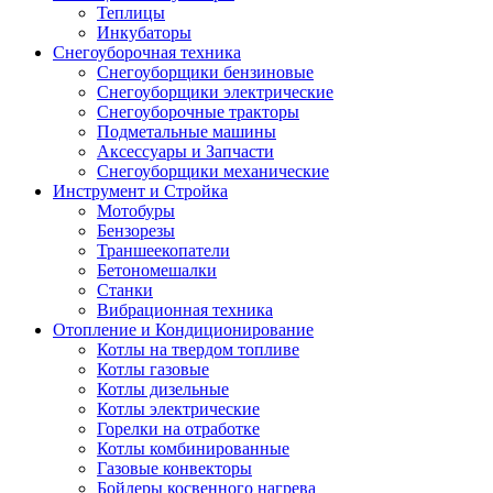
Теплицы
Инкубаторы
Снегоуборочная техника
Снегоуборщики бензиновые
Снегоуборщики электрические
Снегоуборочные тракторы
Подметальные машины
Аксессуары и Запчасти
Снегоуборщики механические
Инструмент и Стройка
Мотобуры
Бензорезы
Траншеекопатели
Бетономешалки
Станки
Вибрационная техника
Отопление и Кондиционирование
Котлы на твердом топливе
Котлы газовые
Котлы дизельные
Котлы электрические
Горелки на отработке
Котлы комбинированные
Газовые конвекторы
Бойлеры косвенного нагрева