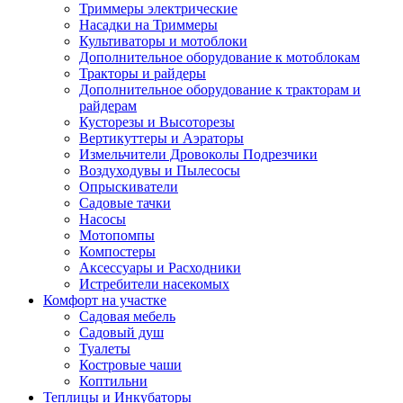
Триммеры электрические
Насадки на Триммеры
Культиваторы и мотоблоки
Дополнительное оборудование к мотоблокам
Тракторы и райдеры
Дополнительное оборудование к тракторам и
райдерам
Кусторезы и Высоторезы
Вертикуттеры и Аэраторы
Измельчители Дровоколы Подрезчики
Воздуходувы и Пылесосы
Опрыскиватели
Садовые тачки
Насосы
Мотопомпы
Компостеры
Аксессуары и Расходники
Истребители насекомых
Комфорт на участке
Садовая мебель
Садовый душ
Туалеты
Костровые чаши
Коптильни
Теплицы и Инкубаторы