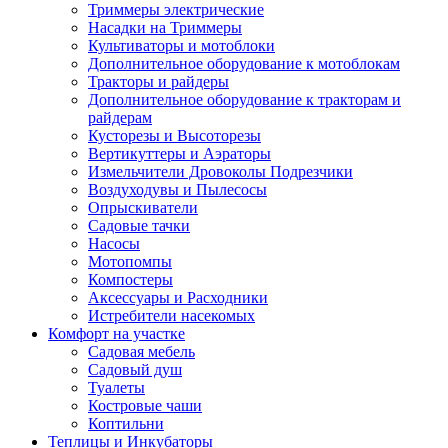
Триммеры электрические
Насадки на Триммеры
Культиваторы и мотоблоки
Дополнительное оборудование к мотоблокам
Тракторы и райдеры
Дополнительное оборудование к тракторам и
райдерам
Кусторезы и Высоторезы
Вертикуттеры и Аэраторы
Измельчители Дровоколы Подрезчики
Воздуходувы и Пылесосы
Опрыскиватели
Садовые тачки
Насосы
Мотопомпы
Компостеры
Аксессуары и Расходники
Истребители насекомых
Комфорт на участке
Садовая мебель
Садовый душ
Туалеты
Костровые чаши
Коптильни
Теплицы и Инкубаторы