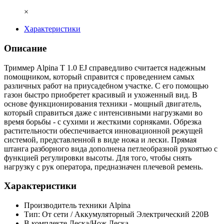
×
Характеристики
Описание
Триммер Alpina T 1.0 EJ справедливо считается надежным
помощником, который справится с проведением самых
различных работ на приусадебном участке. С его помощью
газон быстро приобретет красивый и ухоженный вид. В
основе функционирования техники - мощный двигатель,
который справиться даже с интенсивными нагрузками во
время борьбы - с сухими и жесткими сорняками. Обрезка
растительности обеспечивается инновационной режущей
системой, представленной в виде ножа и лески. Прямая
штанга разборного вида дополнена петлеобразной рукоятью с
функцией регулировки высоты. Для того, чтобы снять
нагрузку с рук оператора, предназначен плечевой ремень.
Характеристики
Производитель техники
Alpina
Тип: От сети / Аккумуляторный
Электрический 220В
В комплекте Леска/Нож
Леска