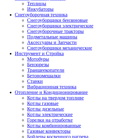
Теплицы
Инкубаторы
Снегоуборочная техника
Снегоуборщики бензиновые
Снегоуборщики электрические
Снегоуборочные тракторы
Подметальные машины
Аксессуары и Запчасти
Снегоуборщики механические
Инструмент и Стройка
Мотобуры
Бензорезы
Траншеекопатели
Бетономешалки
Станки
Вибрационная техника
Отопление и Кондиционирование
Котлы на твердом топливе
Котлы газовые
Котлы дизельные
Котлы электрические
Горелки на отработке
Котлы комбинированные
Газовые конвекторы
Бойлеры косвенного нагрева