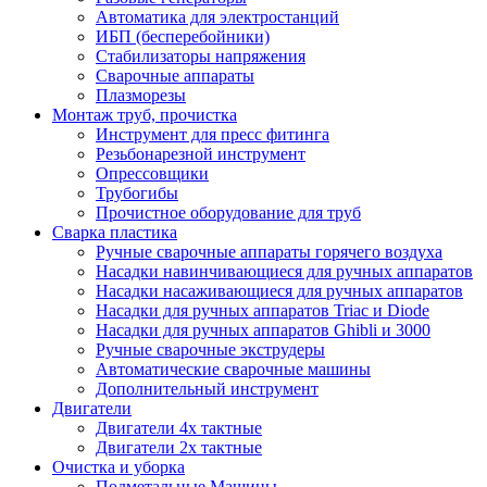
Автоматика для электростанций
ИБП (бесперебойники)
Стабилизаторы напряжения
Сварочные аппараты
Плазморезы
Монтаж труб, прочистка
Инструмент для пресс фитинга
Резьбонарезной инструмент
Опрессовщики
Трубогибы
Прочистное оборудование для труб
Сварка пластика
Ручные сварочные аппараты горячего воздуха
Насадки навинчивающиеся для ручных аппаратов
Насадки насаживающиеся для ручных аппаратов
Насадки для ручных аппаратов Triac и Diode
Насадки для ручных аппаратов Ghibli и 3000
Ручные сварочные экструдеры
Автоматические сварочные машины
Дополнительный инструмент
Двигатели
Двигатели 4х тактные
Двигатели 2х тактные
Очистка и уборка
Подметальные Машины