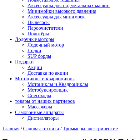
Аксессуары для подметальных машин
Минимойки высокого давления
Аксессуары для минимоек
Пылесосы
Пароочистители
Полотёры
Лодочные моторы
Лодочный мотор
Лодки
SUP борды
Подарки
Акции
Доставка по акции
Мотоциклы и квардоциклы
Мотоциклы и Квадроциклы
Мотобуксировщик
Снегоходы
товары от наших партнеров
Массажеры
Самогонные аппараты
Дистилляторы
Главная
/
Садовая техника
/
Триммеры электрические