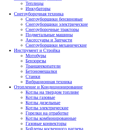
Теплицы
Инкубаторы
Снегоуборочная техника
Снегоуборщики бензиновые
Снегоуборщики электрические
Снегоуборочные тракторы
Подметальные машины
Аксессуары и Запчасти
Снегоуборщики механические
Инструмент и Стройка
Мотобуры
Бензорезы
Траншеекопатели
Бетономешалки
Станки
Вибрационная техника
Отопление и Кондиционирование
Котлы на твердом топливе
Котлы газовые
Котлы дизельные
Котлы электрические
Горелки на отработке
Котлы комбинированные
Газовые конвекторы
Бойлеры косвенного нагрева