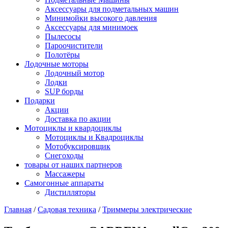
Аксессуары для подметальных машин
Минимойки высокого давления
Аксессуары для минимоек
Пылесосы
Пароочистители
Полотёры
Лодочные моторы
Лодочный мотор
Лодки
SUP борды
Подарки
Акции
Доставка по акции
Мотоциклы и квардоциклы
Мотоциклы и Квадроциклы
Мотобуксировщик
Снегоходы
товары от наших партнеров
Массажеры
Самогонные аппараты
Дистилляторы
Главная
/
Садовая техника
/
Триммеры электрические