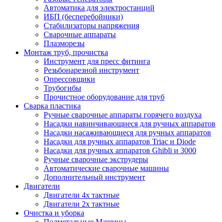
Автоматика для электростанций
ИБП (бесперебойники)
Стабилизаторы напряжения
Сварочные аппараты
Плазморезы
Монтаж труб, прочистка
Инструмент для пресс фитинга
Резьбонарезной инструмент
Опрессовщики
Трубогибы
Прочистное оборудование для труб
Сварка пластика
Ручные сварочные аппараты горячего воздуха
Насадки навинчивающиеся для ручных аппаратов
Насадки насаживающиеся для ручных аппаратов
Насадки для ручных аппаратов Triac и Diode
Насадки для ручных аппаратов Ghibli и 3000
Ручные сварочные экструдеры
Автоматические сварочные машины
Дополнительный инструмент
Двигатели
Двигатели 4х тактные
Двигатели 2х тактные
Очистка и уборка
Подметальные Машины