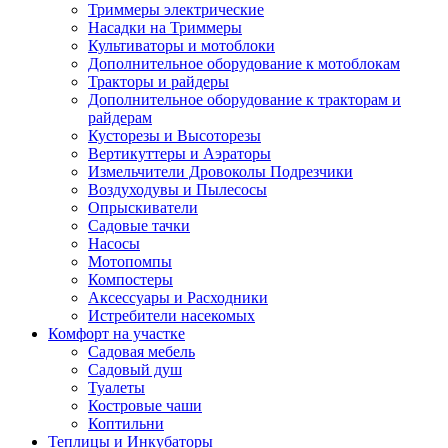
Триммеры электрические
Насадки на Триммеры
Культиваторы и мотоблоки
Дополнительное оборудование к мотоблокам
Тракторы и райдеры
Дополнительное оборудование к тракторам и
райдерам
Кусторезы и Высоторезы
Вертикуттеры и Аэраторы
Измельчители Дровоколы Подрезчики
Воздуходувы и Пылесосы
Опрыскиватели
Садовые тачки
Насосы
Мотопомпы
Компостеры
Аксессуары и Расходники
Истребители насекомых
Комфорт на участке
Садовая мебель
Садовый душ
Туалеты
Костровые чаши
Коптильни
Теплицы и Инкубаторы